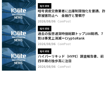
暗号資産
暗号資産交換業者に出庫制限強化を要請、詐
欺被害防止へ 金融庁と警察庁
2026/08/06
CoinPost
暗号資産
過去の仮想通貨時価総額トップ100銘柄、7
割は事実上消滅＝CryptoRank
2026/08/06
CoinPost
暗号資産
ハイパーリキッド（HYPE）調査報告書、前
四半期の独歩高に注目
2026/08/06
CoinPost