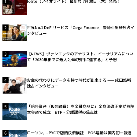
1
Iolite（アイオライト） 最新号 7月30日（木）発売！
2
世界No.1 DeFiサービス「Cega Finance」豊崎亜里紗独占イ
ンタビュー
3
【NEWS】ヴァンエックのアナリスト、イーサリアムについ
て「2030年までに最大2,400万円に達する」と予想
4
お金の代わりにデータを持つ時代が到来する —— 成田悠輔
独占インタビュー
5
「暗号資産（仮想通貨）を金融商品に」金商法改正案が参院
本会議で成立 ETF・分離課税の焦点は
6
ローソン、JPYCで店頭決済検証 POS連動は国内初＝報道