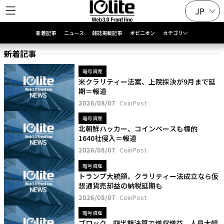
JP
新着記事
ニュース
雑誌掲載記事
オピニオン
カテゴリ
新着記事
暗号資産
米クラリティー法案、上院採決が9月まで延
期＝報道
2026/08/07
CoinPost
暗号資産
北朝鮮ハッカー、コインベースも標的
1640社侵入＝報道
2026/08/07
CoinPost
暗号資産
トランプ大統領、クラリティー法成立なら仮
想通貨売却益の納税延期も
2026/08/07
CoinPost
暗号資産
ブロック、四半期決算で増収増益 人員大幅