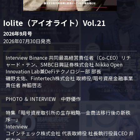
Iolite（アイオライト）Vol.21
2026年9月号
2026年07月30日発売
Interview Binance 共同最高経営責任者（Co-CEO）リチ
ャード・テン、SMBC日興証券株式会社 Nikko Open 
Innovation Lab兼DeFiテクノロジー部 部長

磯野太佑、Fintertech株式会社 取締役/暗号資産金融事業
責任者 神脇啓志

PHOTO ＆ INTERVIEW　中野優作

特集「暗号資産取引所の生存戦略─金商法移行後の新秩
序─」

Interview

コインチェック株式会社 代表取締役 社長執行役員CEO 井