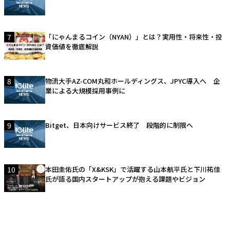
7
「にゃんまるコイン（NYAN）」とは？実用性・将来性・投
資価値を徹底解説
8
物流大手AZ-COM丸和ホールディングス、JPYC導入へ 企
業による大規模採用事例に
9
Bitget、日本向けサービス終了 段階的に制限へ
10
本田圭佑氏の「X&KSK」で活躍する山本航平氏と下川祐佳
氏が語る国内スタートアップが抱える課題やビジョン