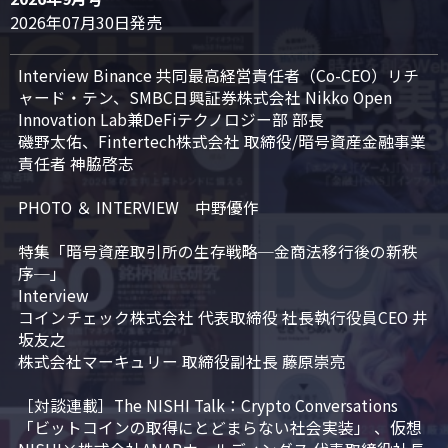
2026年07月30日発売
Interview Binance 共同最高経営責任者（Co-CEO）リチ
ャード・テン、SMBC日興証券株式会社 Nikko Open 
Innovation Lab兼DeFiテクノロジー部 部長

磯野太佑、Fintertech株式会社 取締役/暗号資産金融事業
責任者 神脇啓志

PHOTO ＆ INTERVIEW　中野優作

特集「暗号資産取引所の生存戦略─金商法移行後の新秩
序─」

Interview

コインチェック株式会社 代表取締役 社長執行役員CEO 井
坂友之

株式会社マーキュリー 取締役副社長 藤原崇亮

［対談連載］The NISHI Talk：Crypto Conversations 
「ビットコインの取得にとどまらない社会実装」 、仮想