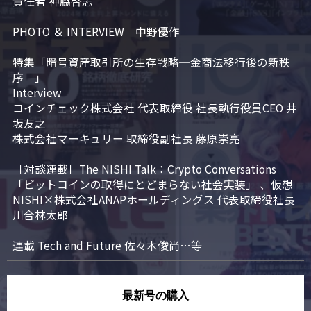
責任者 神脇啓志

PHOTO ＆ INTERVIEW　中野優作

特集「暗号資産取引所の生存戦略─金商法移行後の新秩
序─」

Interview

コインチェック株式会社 代表取締役 社長執行役員CEO 井
坂友之

株式会社マーキュリー 取締役副社長 藤原崇亮

［対談連載］The NISHI Talk：Crypto Conversations 
「ビットコインの取得にとどまらない社会実装」 、仮想
NISHI×株式会社ANAPホールディングス 代表取締役社長 
川合林太郎

連載 Tech and Future 佐々木俊尚…等
最新号の購入