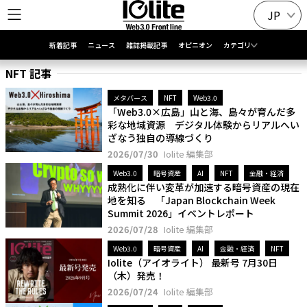
JP
新着記事
ニュース
雑誌掲載記事
オピニオン
カテゴリ
NFT 記事
メタバース
NFT
Web3.0
「Web3.0×広島」山と海、島々が育んだ多
彩な地域資源 デジタル体験からリアルへい
ざなう独自の導線づくり
2026/07/30
Iolite 編集部
Web3.0
暗号資産
AI
NFT
金融・経済
成熟化に伴い変革が加速する暗号資産の現在
地を知る 「Japan Blockchain Week
Summit 2026」イベントレポート
2026/07/28
Iolite 編集部
Web3.0
暗号資産
AI
金融・経済
NFT
Iolite（アイオライト） 最新号 7月30日
（木）発売！
2026/07/24
Iolite 編集部