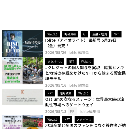
Web3.0
暗号資産
AI
金融・経済
NFT
Iolite（アイオライト） 最新号 5月29日
（金）発売！
2026/05/26
Iolite 編集部
メタバース
NFT
Web3.0
Jクレジットの個人関与を実現 尾鷲ヒノキ
と地域の存続をかけたNFTから始まる資金循
環モデル
2026/05/16
Iolite 編集部
NFT
暗号資産
Web3.0
Ostiumの次なるステージ：世界最大級の流
動性市場へのゲートウェイ
2026/05/13
PR
Iolite編集部
Web3.0
NFT
メタバース
地域産業と全国のファンをつなぐ移住者が紡