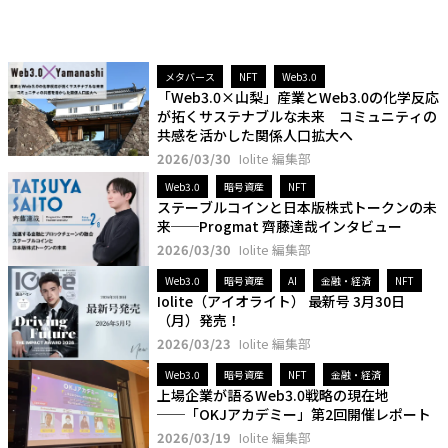
メタバース
NFT
Web3.0
「Web3.0×山梨」産業とWeb3.0の化学反応
が拓くサステナブルな未来 コミュニティの
共感を活かした関係人口拡大へ
2026/03/30
Iolite 編集部
Web3.0
暗号資産
NFT
ステーブルコインと日本版株式トークンの未
来──Progmat 齊藤達哉インタビュー
2026/03/30
Iolite 編集部
Web3.0
暗号資産
AI
金融・経済
NFT
Iolite（アイオライト） 最新号 3月30日
（月）発売！
2026/03/23
Iolite 編集部
Web3.0
暗号資産
NFT
金融・経済
上場企業が語るWeb3.0戦略の現在地
──「OKJアカデミー」第2回開催レポート
2026/03/19
Iolite 編集部