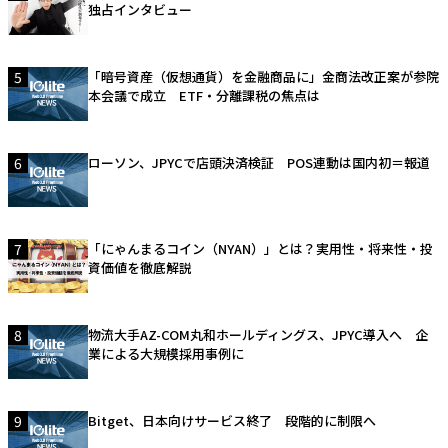
独占インタビュー
5
「暗号資産（仮想通貨）を金融商品に」金商法改正案が参院
本会議で成立 ETF・分離課税の焦点は
6
ローソン、JPYCで店頭決済検証 POS連動は国内初＝報道
7
「にゃんまるコイン（NYAN）」とは？実用性・将来性・投
資価値を徹底解説
8
物流大手AZ-COM丸和ホールディングス、JPYC導入へ 企
業による大規模採用事例に
9
Bitget、日本向けサービス終了 段階的に制限へ