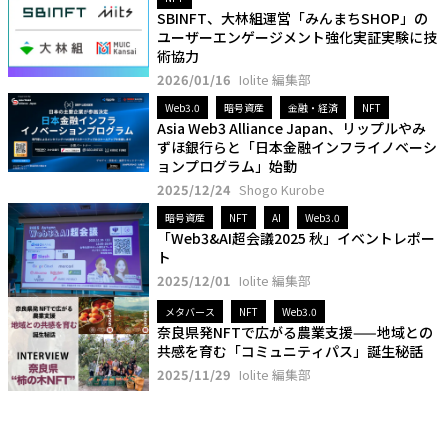
SBINFT、大林組運営「みんまちSHOP」の
ユーザーエンゲージメント強化実証実験に技
術協力
2026/01/16
Iolite 編集部
Web3.0
暗号資産
金融・経済
NFT
Asia Web3 Alliance Japan、リップルやみ
ずほ銀行らと「日本金融インフライノベーシ
ョンプログラム」始動
2025/12/24
Shogo Kurobe
暗号資産
NFT
AI
Web3.0
「Web3&AI超会議2025 秋」イベントレポー
ト
2025/12/01
Iolite 編集部
メタバース
NFT
Web3.0
奈良県発NFTで広がる農業支援——地域との
共感を育む「コミュニティパス」誕生秘話
2025/11/29
Iolite 編集部