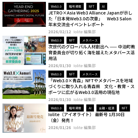
Web3.0
暗号資産
NFT
AI
JETRO×Asia Web3 Alliance Japanが示し
た「日本発Web3.0の次章」 Web3 Salon
年末交流会イベントレポート
2026/02/12
Iolite 編集部
Web3.0
NFT
メタバース
次世代のグローバル人材創出へ —— 中泊町教
育委員会が切り拓く海を越えたメタバース活
用法
2026/01/30
Iolite 編集部
Web3.0
NFT
メタバース
「Web3.0×青森」NFTやメタバースを地域
づくりに取り入れる青森県 文化・教育・ス
ポーツに広がるWeb3.0活用の現在地
2026/01/30
Iolite 編集部
Web3.0
暗号資産
AI
金融・経済
NFT
Iolite（アイオライト） 最新号 1月30日
（金）発売！
2026/01/26
Iolite 編集部