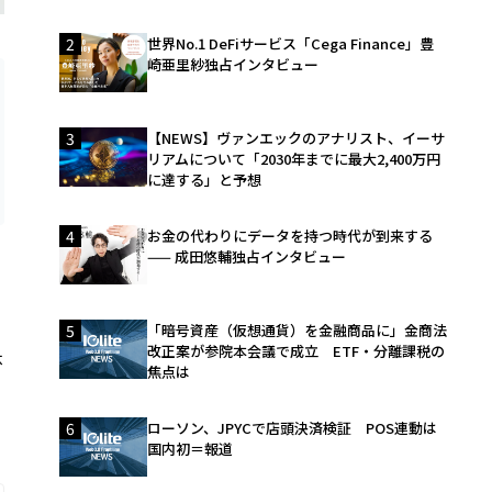
2
世界No.1 DeFiサービス「Cega Finance」豊
崎亜里紗独占インタビュー
3
【NEWS】ヴァンエックのアナリスト、イーサ
リアムについて「2030年までに最大2,400万円
に達する」と予想
4
お金の代わりにデータを持つ時代が到来する
—— 成田悠輔独占インタビュー
5
「暗号資産（仮想通貨）を金融商品に」金商法
改正案が参院本会議で成立 ETF・分離課税の
休
焦点は
6
ローソン、JPYCで店頭決済検証 POS連動は
国内初＝報道