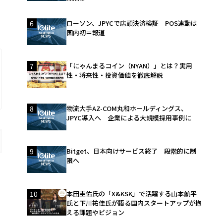
４
6
ローソン、JPYCで店頭決済検証 POS連動は
国内初＝報道
7
「にゃんまるコイン（NYAN）」とは？実用
性・将来性・投資価値を徹底解説
8
物流大手AZ-COM丸和ホールディングス、
JPYC導入へ 企業による大規模採用事例に
9
Bitget、日本向けサービス終了 段階的に制
限へ
10
本田圭佑氏の「X&KSK」で活躍する山本航平
氏と下川祐佳氏が語る国内スタートアップが抱
える課題やビジョン