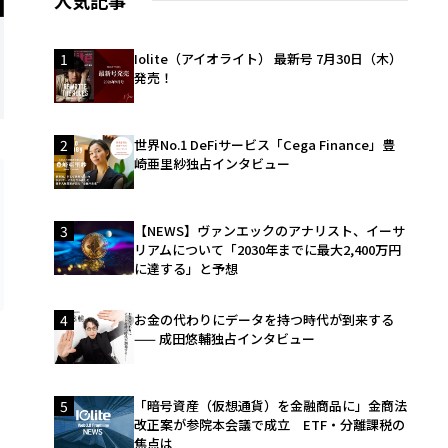
人気記事
1
Iolite（アイオライト） 最新号 7月30日（木）
発売！
2
世界No.1 DeFiサービス「Cega Finance」豊
崎亜里紗独占インタビュー
3
【NEWS】ヴァンエックのアナリスト、イーサ
リアムについて「2030年までに最大2,400万円
に達する」と予想
4
お金の代わりにデータを持つ時代が到来する
—— 成田悠輔独占インタビュー
5
「暗号資産（仮想通貨）を金融商品に」金商法
改正案が参院本会議で成立 ETF・分離課税の
・
焦点は