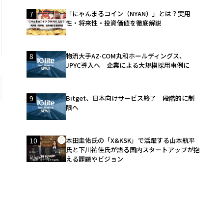
7
「にゃんまるコイン（NYAN）」とは？実用
性・将来性・投資価値を徹底解説
8
物流大手AZ-COM丸和ホールディングス、
JPYC導入へ 企業による大規模採用事例に
9
Bitget、日本向けサービス終了 段階的に制
限へ
10
本田圭佑氏の「X&KSK」で活躍する山本航平
氏と下川祐佳氏が語る国内スタートアップが抱
える課題やビジョン