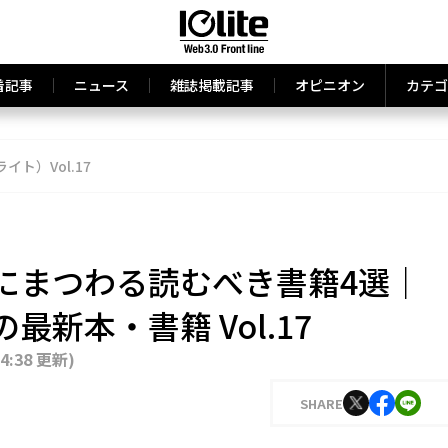
着記事
ニュース
雑誌掲載記事
オピニオン
カテゴ
ライト）Vol.17
にまつわる読むべき書籍4選｜
新本・書籍 Vol.17
14:38 更新
)
SHARE