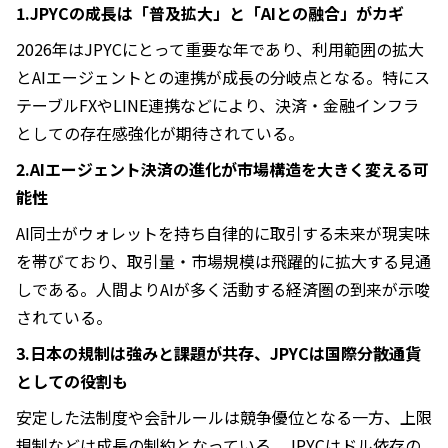
1.JPYCの成長は「普及拡大」と「AIとの融合」がカギ
2026年はJPYCにとって重要な年であり、利用範囲の拡大
とAIエージェントとの連携が成長の分岐点となる。特にス
テーブルFXやLINE連携などにより、決済・金融インフラ
としての存在感強化が期待されている。
2.AIエージェント決済の進化が市場構造を大きく変える可
能性
AI同士がウォレットを持ち自律的に取引する未来が現実味
を帯びており、取引量・市場規模は飛躍的に拡大する見通
しである。人間よりAIが多く活動する経済圏の到来が示唆
されている。
3.日本の規制は強みと課題が共存、JPYCは国際分散通貨
としての役割も
安定した法制度や会計ルールは競争優位となる一方、上限
規制などは成長の制約となっている。JPYCはドル依存の