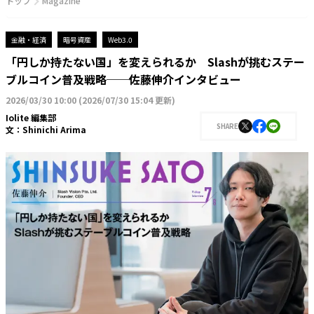
トップ
Magazine
金融・経済
暗号資産
Web3.0
「円しか持たない国」を変えられるか Slashが挑むステー
ブルコイン普及戦略──佐藤伸介インタビュー
2026/03/30 10:00
(
2026/07/30 15:04 更新
)
Iolite 編集部
SHARE
文：
Shinichi Arima