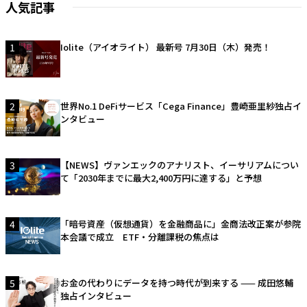
人気記事
1
Iolite（アイオライト） 最新号 7月30日（木）発売！
2
世界No.1 DeFiサービス「Cega Finance」豊崎亜里紗独占イ
ンタビュー
3
【NEWS】ヴァンエックのアナリスト、イーサリアムについ
て「2030年までに最大2,400万円に達する」と予想
4
「暗号資産（仮想通貨）を金融商品に」金商法改正案が参院
本会議で成立 ETF・分離課税の焦点は
5
お金の代わりにデータを持つ時代が到来する —— 成田悠輔
独占インタビュー