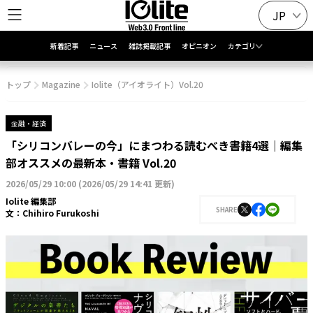
JP
新着記事
ニュース
雑誌掲載記事
オピニオン
カテゴリ
トップ
Magazine
Iolite（アイオライト）Vol.20
金融・経済
「シリコンバレーの今」にまつわる読むべき書籍4選｜編集
部オススメの最新本・書籍 Vol.20
2026/05/29 10:00
(
2026/05/29 14:41 更新
)
Iolite 編集部
SHARE
文：
Chihiro Furukoshi