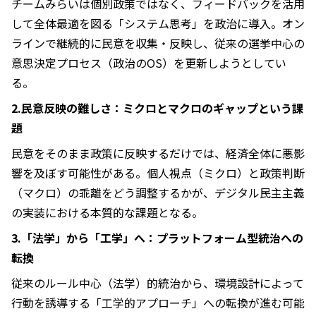
チームみらいは個別政策ではなく、フィードバックを活用
して全体最適を図る「システム思考」を政治に導入。オン
ラインで継続的に民意を収集・反映し、従来の選挙中心の
意思決定プロセス（政治のOS）を更新しようとしてい
る。
2.民意反映の難しさ：ミクロとマクロのギャップという課
題
民意をそのまま政策に反映するだけでは、経済全体に悪影
響を及ぼす可能性がある。個人視点（ミクロ）と政策判断
（マクロ）の乖離をどう調整するかが、デジタル民主主義
の実装における本質的な課題となる。
3.「法学」から「工学」へ：プラットフォーム型統治への
転換
従来のルール中心（法学）的統治から、環境設計によって
行動を誘導する「工学的アプローチ」への転換が進む可能