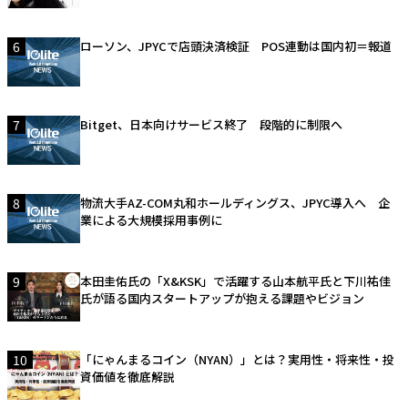
6
ローソン、JPYCで店頭決済検証 POS連動は国内初＝報道
7
Bitget、日本向けサービス終了 段階的に制限へ
8
物流大手AZ-COM丸和ホールディングス、JPYC導入へ 企
業による大規模採用事例に
9
本田圭佑氏の「X&KSK」で活躍する山本航平氏と下川祐佳
氏が語る国内スタートアップが抱える課題やビジョン
10
「にゃんまるコイン（NYAN）」とは？実用性・将来性・投
資価値を徹底解説