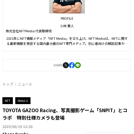
PROFILE
小林 憲人
株式会社NFTMedia 代表取締役
2021年にNFT情報メディア「NFT Media」を立ち上げ。NFT Mediaは、NFTに関す
る最新情報を発信する国内最大級のNFT専門メディア。初心者向けの解説記事から
ビジネス活用事例、海外トレンド、独自インタビューまで、NFTに関する幅広い情
報を発信する。
SHARE
トップ
ニュース
NFT
Web3.0
TOYOTA GAZOO Racing、写真撮影ゲーム「SNPIT」とコ
ラボ 特別仕様カメラも登場
2025/06/19 13:30
Shogo Kurobe