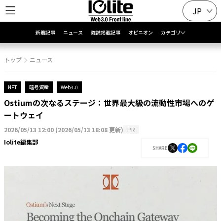
JP
新着記事
ニュース
雑誌掲載記事
オピニオン
カテゴリ
トップ
ニュース
NFT
暗号資産
Web3.0
Ostiumの次なるステージ：世界最大級の流動性市場へのゲ
ートウェイ
2026/05/13 12:00
(
2026/05/13 18:08 更新
)
PR
Iolite編集部
SHARE