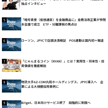
独占インタビュー
5
「暗号資産（仮想通貨）を金融商品に」金商法改正案が参院
本会議で成立 ETF・分離課税の焦点は
6
ローソン、JPYCで店頭決済検証 POS連動は国内初＝報道
7
「にゃんまるコイン（NYAN）」とは？実用性・将来性・投
資価値を徹底解説
8
物流大手AZ-COM丸和ホールディングス、JPYC導入へ 企
業による大規模採用事例に
9
Bitget、日本向けサービス終了 段階的に制限へ