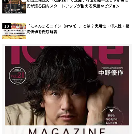
9
本田圭佑氏の「X&KSK」で活躍する山本航平氏と下川祐佳
氏が語る国内スタートアップが抱える課題やビジョン
10
「にゃんまるコイン（NYAN）」とは？実用性・将来性・投
資価値を徹底解説