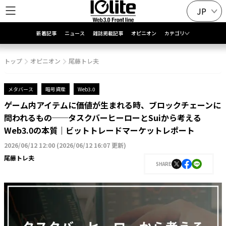
JP
新着記事
ニュース
雑誌掲載記事
オピニオン
カテゴリ
トップ
オピニオン
尾藤トレ夫
メタバース
暗号資産
Web3.0
ゲーム内アイテムに価値が生まれる時、ブロックチェーンに
問われるもの──タスクバーヒーローとSuiから考える
Web3.0の本質｜ビットトレードマーケットレポート
2026/06/12 12:00
(
2026/06/12 16:07 更新
)
尾藤トレ夫
SHARE