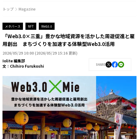
トップ
Magazine
メタバース
NFT
Web3.0
「Web3.0×三重」豊かな地域資源を活かした周遊促進と雇
用創出 まちづくりを加速する体験型Web3.0活用
2026/05/29 10:00
(
2026/05/29 15:16 更新
)
Iolite 編集部
SHARE
文：
Chihiro Furukoshi