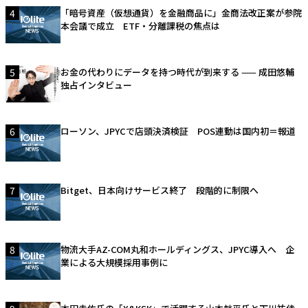
4
「暗号資産（仮想通貨）を金融商品に」金商法改正案が参院
本会議で成立 ETF・分離課税の焦点は
5
お金の代わりにデータを持つ時代が到来する —— 成田悠輔
独占インタビュー
6
ローソン、JPYCで店頭決済検証 POS連動は国内初＝報道
7
Bitget、日本向けサービス終了 段階的に制限へ
8
物流大手AZ-COM丸和ホールディングス、JPYC導入へ 企
業による大規模採用事例に