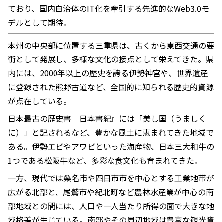
ており、国内自治体のIT化を牽引する先進的なWeb3.0モ
デルとして期待。
本州の中央部に位置する三重県は、古くから東西交通の要
衝として発展し、多様な文化の接点として栄えてきた。県
内には、2000年以上の歴史を誇る伊勢神宮や、世界遺産
に登録された熊野古道など、全国的に知られる歴史的資源
が点在している。
日本最古の歴史書『日本書紀』には「美し国（うましく
に）」と記されるなど、豊かな風土に恵まれてきた地域で
ある。伊勢エビやアワビといった海産物、日本三大和牛の
1つである松阪牛など、多彩な食文化も育まれてきた。
一方、現代では桑名市や四日市市を中心とする工業地帯が
広がる北部と、尾鷲市や紀北町など農林水産業が中心の南
部地域との間には、人口や一人当たり所得の面で大きな地
域格差が生じている。南部やその周辺地域は豊富な観光資