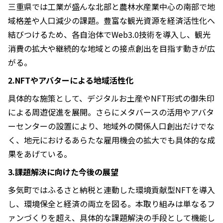
三重県では工業が盛んな北部と農林水産業中心の南部で地
域格差や人口減少の課題。豊富な観光資源を経済活性化へ
結びつけるため、各自治体でWeb3.0技術を導入し、観光
消費の拡大や継続的な地域との接点創出を目指す動きが広
がる。
2.NFTやアバターによる地域活性化
具体的な施策として、デジタルお土産やNFT形式の御朱印
による周遊促進を展開。さらにメタバースの活用やアバタ
ーセンターの設置により、地域外の関係人口創出だけでな
く、地元におけるあらたな雇用機会の拡大でも具体的な成
果をあげている。
3.課題解決に向けた今後の展望
多気町ではふるさと納税と連動した環境貢献型NFTを導入
し、環境保全と経済の両立を図る。本取り組みは単なるフ
ァンづくりを超え、具体的な課題解決の手段として機能し