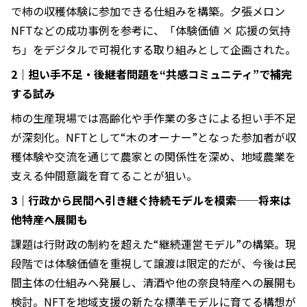
で柿の収穫体験に参加できる仕組みを構築。夕張メロン
NFTなどの成功事例を参考に、「体験価値 × 応援の気持
ち」をデジタルで可視化する取り組みとして企画された。
2｜担い手不足・後継者問題を“共感コミュニティ”で補完
する試み
柿の生産現場では高齢化や手作業の多さによる担い手不足
が深刻化。NFTとして“木のオーナー”となった参加者が収
穫体験や交流を通じて農家との関係性を深め、地域農業を
支える仲間意識を育てることが狙い。
3｜行政から民間へ引き継ぐ持続モデルを模索──将来は
他特産へ展開も
課題は行財政の制約を超えた“継続運営モデル”の構築。現
段階では体験価値を重視して譲渡は限定的だが、今後は民
間主体の仕組みへ発展し、清酒や他の奈良特産への展開も
検討。NFTを地域支援の新たな標準モデルに育てる構想が