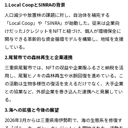
1.Local CoopとSINRAの背景
人口減少や放置林の課題に対し、自治体を補完する
「Local Coop」や「SINRA」が始動した。従来は企業向
けだったJクレジットをNFTと紐づけ、個人が環境保全に
関与できる革新的な資金循環モデルを構築し、地域を支援
している。
2.尾鷲市での森林再生と企業連携
三重県尾鷲市では、NFTの収益や企業版ふるさと納税を活
用し、尾鷲ヒノキの森林再生や水脈回復を進めている。こ
の活動は生物多様性の復活を支えるだけでなく、大手企業
との協業など、外部企業を巻き込んだ連携へと発展してい
る。
3.海への拡張と今後の展望
2026年3月からは三重県南伊勢町で、海の生態系を修復す
る「ブルーカーボン・クレジット」も開始された。活動を