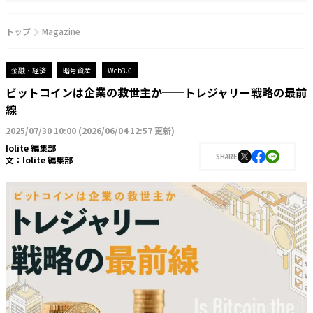
トップ
Magazine
金融・経済
暗号資産
Web3.0
ビットコインは企業の救世主か──トレジャリー戦略の最前
線
2025/07/30 10:00
(
2026/06/04 12:57 更新
)
Iolite 編集部
SHARE
文：
Iolite 編集部