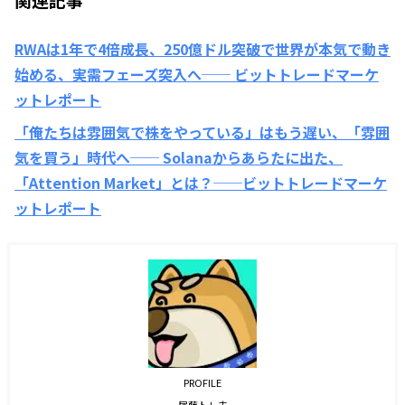
RWAは1年で4倍成長、250億ドル突破で世界が本気で動き
始める、実需フェーズ突入へ── ビットトレードマーケ
ットレポート
「俺たちは雰囲気で株をやっている」はもう遅い、「雰囲
気を買う」時代へ── Solanaからあらたに出た、
「Attention Market」とは？──ビットトレードマーケ
ットレポート
PROFILE
尾藤トレ夫