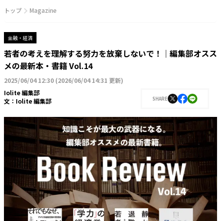
トップ
Magazine
金融・経済
若者の考えを理解する努力を放棄しないで！｜編集部オスス
メの最新本・書籍 Vol.14
2025/06/04 12:30
(
2026/06/04 14:31 更新
)
Iolite 編集部
SHARE
文：
Iolite 編集部