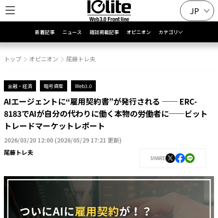
JP
新着記事
ニュース
雑誌掲載記事
オピニオン
カテゴリ
トップ
オピニオン
尾藤トレ夫
金融・経済
暗号資産
Web3.0
AIエージェントに“雇用契約書”が発行される ── ERC-
8183でAIが自分の代わりに働く本物の労働者に──ビット
トレードマーケットレポート
2026/03/20 12:00
(
2026/05/29 17:21 更新
)
尾藤トレ夫
SHARE