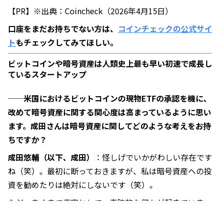
【PR】※出典：Coincheck（2026年4月15日）
口座をまだお持ちでない方は、
コインチェックの公式サイ
ト
もチェックしてみてほしい。
ビットコインや暗号資産は人類史上最も早い初速で成長し
ているスタートアップ
──米国におけるビットコインの現物ETFの承認を機に、
改めて暗号資産に関する関心度は高まっているように思い
ます。成田さんは暗号資産に関してどのような考えをお持
ちですか？
成田悠輔（以下、成田）
：怪しげでいかがわしい存在です
ね（笑）。最初に断っておきますが、私は暗号資産への投
資を勧めたりは絶対にしないです（笑）。
ただ、あくまで事実として、奇跡的な何かが起きていま
す。ビットコインや暗号資産全体は人類史上最も早い初速