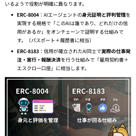
いるようで役割が明確に異なります。
ERC-8004
：AIエージェントの
身元証明と評判管理
を
実現する規格で「このAIは誰であり、どれだけの信
用があるか」をオンチェーンで証明する仕組みで
す。（パスポート＋履歴書に相当）
ERC-8183
：信用が確立されたAI同士で
実際の仕事発
注・実行・報酬決済
を行う仕組みで「雇用契約書＋
エスクロー口座」に相当します。