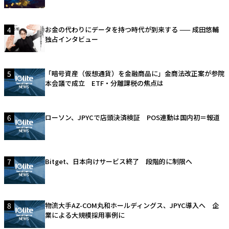
4
お金の代わりにデータを持つ時代が到来する —— 成田悠輔
独占インタビュー
5
「暗号資産（仮想通貨）を金融商品に」金商法改正案が参院
本会議で成立 ETF・分離課税の焦点は
6
ローソン、JPYCで店頭決済検証 POS連動は国内初＝報道
7
Bitget、日本向けサービス終了 段階的に制限へ
8
物流大手AZ-COM丸和ホールディングス、JPYC導入へ 企
業による大規模採用事例に