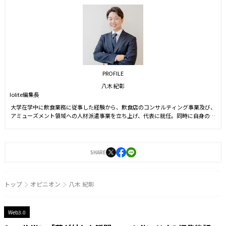
PROFILE
八木 紀彰
Iolite編集長
大学在学中に飲食業務に従事した経験から、飲食店のコンサルティング事業及び、
アミューズメント領域への人材派遣事業を立ち上げ、代表に就任。同時に自身のブ
ランドを確立させる目的からSNS運用を始める。運用開始6ヵ月でフォロワー数1万
人を達成。2021年9月に株式会社J-CAMに入社。YouTubeやTwitter運用に従事した
後、2022年4月より編集長に就任。2023年3月に『Iolite（アイオライト）』を創
刊。
SHARE
トップ
オピニオン
八木 紀彰
Web3.0