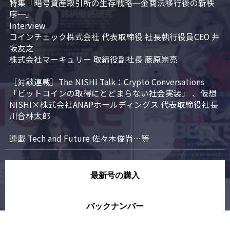
特集「暗号資産取引所の生存戦略─金商法移行後の新秩
序─」

Interview

コインチェック株式会社 代表取締役 社長執行役員CEO 井
坂友之

株式会社マーキュリー 取締役副社長 藤原崇亮

［対談連載］The NISHI Talk：Crypto Conversations 
「ビットコインの取得にとどまらない社会実装」 、仮想
NISHI×株式会社ANAPホールディングス 代表取締役社長 
川合林太郎

連載 Tech and Future 佐々木俊尚…等
最新号の購入
バックナンバー