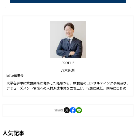
PROFILE
八木 紀彰
Iolite編集長
大学在学中に飲食業務に従事した経験から、飲食店のコンサルティング事業及び、
アミューズメント領域への人材派遣事業を立ち上げ、代表に就任。同時に自身のブ
ランドを確立させる目的からSNS運用を始める。運用開始6ヵ月でフォロワー数1万
人を達成。2021年9月に株式会社J-CAMに入社。YouTubeやTwitter運用に従事した
後、2022年4月より編集長に就任。2023年3月に『Iolite（アイオライト）』を創
刊。
SHARE
人気記事