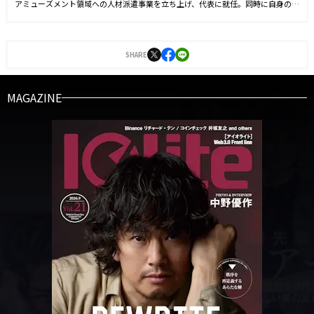
アミューズメント領域への人材派遣事業を立ち上げ、代表に就任。同時に自身のブ
ランドを確立させる目的からSNS運用を始める。運用開始6ヵ月でフォロワー数1万
人を達成。2021年9月に株式会社J-CAMに入社。YouTubeやTwitter運用に従事した
後、2022年4月より編集長に就任。2023年3月に『Iolite（アイオライト）』を創
刊。
SHARE
MAGAZINE