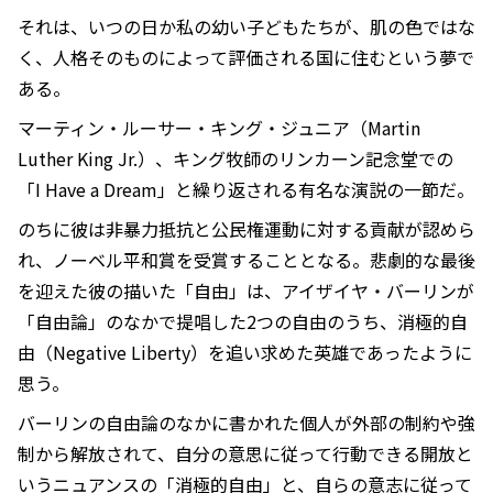
それは、いつの日か私の幼い子どもたちが、肌の色ではな
く、人格そのものによって評価される国に住むという夢で
ある。
マーティン・ルーサー・キング・ジュニア（Martin
Luther King Jr.）、キング牧師のリンカーン記念堂での
「I Have a Dream」と繰り返される有名な演説の一節だ。
のちに彼は非暴力抵抗と公民権運動に対する貢献が認めら
れ、ノーベル平和賞を受賞することとなる。悲劇的な最後
を迎えた彼の描いた「自由」は、アイザイヤ・バーリンが
「自由論」のなかで提唱した2つの自由のうち、消極的自
由（Negative Liberty）を追い求めた英雄であったように
思う。
バーリンの自由論のなかに書かれた個人が外部の制約や強
制から解放されて、自分の意思に従って行動できる開放と
いうニュアンスの「消極的自由」と、自らの意志に従って