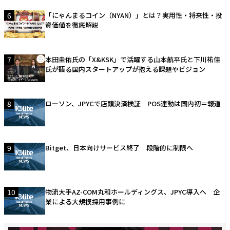
6
「にゃんまるコイン（NYAN）」とは？実用性・将来性・投
資価値を徹底解説
7
本田圭佑氏の「X&KSK」で活躍する山本航平氏と下川祐佳
氏が語る国内スタートアップが抱える課題やビジョン
8
ローソン、JPYCで店頭決済検証 POS連動は国内初＝報道
9
Bitget、日本向けサービス終了 段階的に制限へ
10
物流大手AZ-COM丸和ホールディングス、JPYC導入へ 企
業による大規模採用事例に