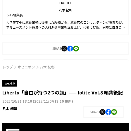
PROFILE
八木 紀彰
Iolite編集長
大学在学中に飲食業務に従事した経験から、飲食店のコンサルティング事業及び、
アミューズメント領域への人材派遣事業を立ち上げ、代表に就任。同時に自身のブ
ランドを確立させる目的からSNS運用を始める。運用開始6ヵ月でフォロワー数1万
人を達成。2021年9月に株式会社J-CAMに入社。YouTubeやTwitter運用に従事した
後、2022年4月より編集長に就任。2023年3月に『Iolite（アイオライト）』を創
刊。
SHARE
トップ
オピニオン
八木 紀彰
Web3.0
Liberty「自由が持つ2つの顔」—— Iolite Vol.8 編集後記
2025/10/31 18:10
(
2025/11/04 13:10 更新
)
八木 紀彰
SHARE