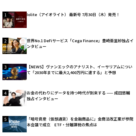
1
Iolite（アイオライト） 最新号 7月30日（木）発売！
2
世界No.1 DeFiサービス「Cega Finance」豊崎亜里紗独占イ
ンタビュー
3
【NEWS】ヴァンエックのアナリスト、イーサリアムについ
て「2030年までに最大2,400万円に達する」と予想
4
お金の代わりにデータを持つ時代が到来する —— 成田悠輔
独占インタビュー
5
「暗号資産（仮想通貨）を金融商品に」金商法改正案が参院
本会議で成立 ETF・分離課税の焦点は