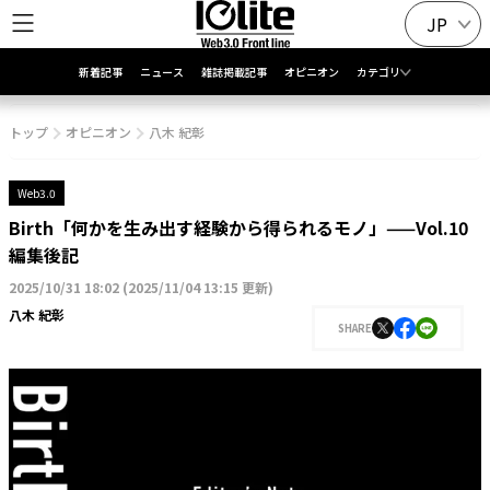
JP
新着記事
ニュース
雑誌掲載記事
オピニオン
カテゴリ
トップ
オピニオン
八木 紀彰
Web3.0
Birth「何かを生み出す経験から得られるモノ」——Vol.10
編集後記
2025/10/31 18:02
(
2025/11/04 13:15 更新
)
八木 紀彰
SHARE