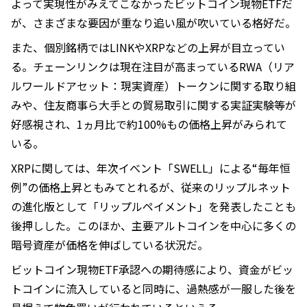
よって実現性がみえてこなかったビットコイン現物ETFだ
が、さまざまな要因が重なり追い風が吹いている格好だ。
また、個別銘柄ではLINKやXRPなどの上昇が目立ってい
る。チェーンリンクは現在注目が高まっているRWA（リア
ルワールドアセット：現実資産）トークンに関する取り組
みや、住友商事ら大手との貿易取引に関する実証実験等が
好感視され、1ヵ月比で約100%もの価格上昇がみられて
いる。
XRPに関しては、年次イべント「SWELL」による“毎年恒
例”の価格上昇ともみてとれるが、従来のリップルネット
の進化版として「リップルペイメント」を発表したことも
後押しした。このほか、主要アルトコインを中心に多くの
暗号資産が価格を伸ばしている状況だ。
ビットコイン現物ETF承認への期待感により、資金がビッ
トコインに流入していると同時に、過熱感が一服した後を