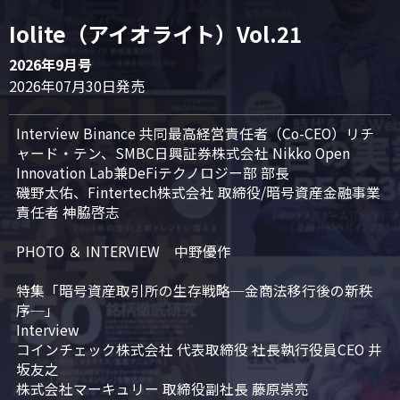
Iolite（アイオライト）Vol.21
2026年9月号
2026年07月30日発売
Interview Binance 共同最高経営責任者（Co-CEO）リチ
ャード・テン、SMBC日興証券株式会社 Nikko Open 
Innovation Lab兼DeFiテクノロジー部 部長

磯野太佑、Fintertech株式会社 取締役/暗号資産金融事業
責任者 神脇啓志

PHOTO ＆ INTERVIEW　中野優作

特集「暗号資産取引所の生存戦略─金商法移行後の新秩
序─」

Interview

コインチェック株式会社 代表取締役 社長執行役員CEO 井
坂友之

株式会社マーキュリー 取締役副社長 藤原崇亮
