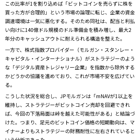
この比率が1を割り込めば「ビットコインを売らずに株を
買った方が合理的」という市場の論理に転じ、企業の資金
調達環境は一気に悪化する。そのため同社は、配当と利払
い向けに140億ドル規模のドル準備金を積み増し、最大2
年分のキャッシュアウトに耐えられる構造を整えた。
一方で、株式指数プロバイダー（モルガン・スタンレー・
キャピタル・インターナショナル）がストラテジーのよう
な「デジタル資産トレジャリー企業」を指数から除外する
かどうかの協議を進めており、これが市場不安を広げてい
る。
こうした状況を総合し、JPモルガンは「mNAVが1以上を
維持し、ストラテジーがビットコイン売却を回避できれ
ば、今回の下落局面は峠を越えた可能性がある」と結論づ
けた。つまり、足元のビットコイン価格の短期動向は、マ
イナーよりもストラテジーの財務耐性に左右されていると
いう分析であった。