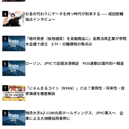
4
お金の代わりにデータを持つ時代が到来する —— 成田悠輔
独占インタビュー
5
「暗号資産（仮想通貨）を金融商品に」金商法改正案が参院
本会議で成立 ETF・分離課税の焦点は
6
ローソン、JPYCで店頭決済検証 POS連動は国内初＝報道
7
「にゃんまるコイン（NYAN）」とは？実用性・将来性・投
資価値を徹底解説
8
物流大手AZ-COM丸和ホールディングス、JPYC導入へ 企
業による大規模採用事例に