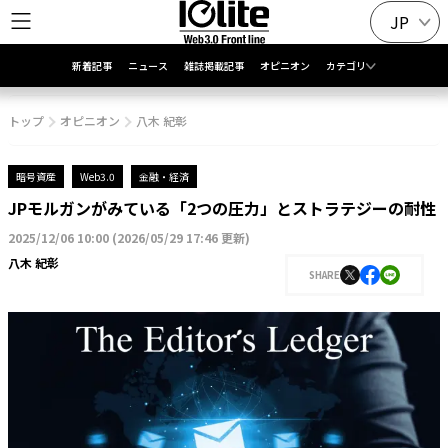
JP
新着記事
ニュース
雑誌掲載記事
オピニオン
カテゴリ
トップ
オピニオン
八木 紀彰
暗号資産
Web3.0
金融・経済
JPモルガンがみている「2つの圧力」とストラテジーの耐性
2025/12/06 10:00
(
2026/05/29 17:46 更新
)
八木 紀彰
SHARE