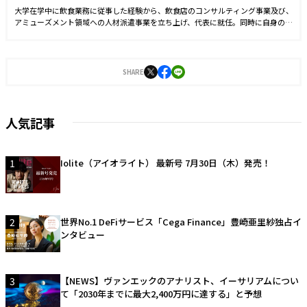
大学在学中に飲食業務に従事した経験から、飲食店のコンサルティング事業及び、
アミューズメント領域への人材派遣事業を立ち上げ、代表に就任。同時に自身のブ
ランドを確立させる目的からSNS運用を始める。運用開始6ヵ月でフォロワー数1万
人を達成。2021年9月に株式会社J-CAMに入社。YouTubeやTwitter運用に従事した
後、2022年4月より編集長に就任。2023年3月に『Iolite（アイオライト）』を創
刊。
SHARE
人気記事
1
Iolite（アイオライト） 最新号 7月30日（木）発売！
2
世界No.1 DeFiサービス「Cega Finance」豊崎亜里紗独占イ
ンタビュー
3
【NEWS】ヴァンエックのアナリスト、イーサリアムについ
て「2030年までに最大2,400万円に達する」と予想