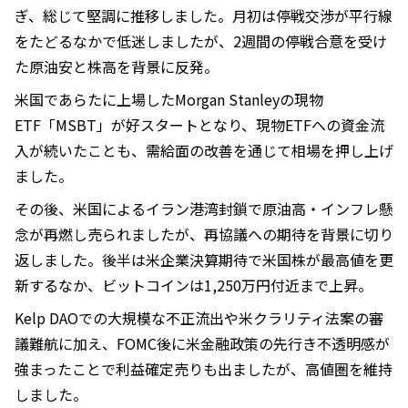
ぎ、総じて堅調に推移しました。月初は停戦交渉が平行線
をたどるなかで低迷しましたが、2週間の停戦合意を受け
た原油安と株高を背景に反発。
米国であらたに上場したMorgan Stanleyの現物
ETF「MSBT」が好スタートとなり、現物ETFへの資金流
入が続いたことも、需給面の改善を通じて相場を押し上げ
ました。
その後、米国によるイラン港湾封鎖で原油高・インフレ懸
念が再燃し売られましたが、再協議への期待を背景に切り
返しました。後半は米企業決算期待で米国株が最高値を更
新するなか、ビットコインは1,250万円付近まで上昇。
Kelp DAOでの大規模な不正流出や米クラリティ法案の審
議難航に加え、FOMC後に米金融政策の先行き不透明感が
強まったことで利益確定売りも出ましたが、高値圏を維持
しました。