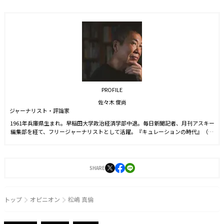
PROFILE
佐々木 俊尚
ジャーナリスト・評論家
1961年兵庫県生まれ。早稲田大学政治経済学部中退。毎日新聞記者、月刊アスキー
編集部を経て、フリージャーナリストとして活躍。『キュレーションの時代』（ち
くま新書）、『レイヤー化する世界』（NHK出版新書）、『家めしこそ、最高のご
ちそうである。』（マガジンハウス）、『そして、暮らしは共同体になる。』（ア
ノニマ・スタジオ）など著書多数。
SHARE
トップ
オピニオン
松嶋 真倫