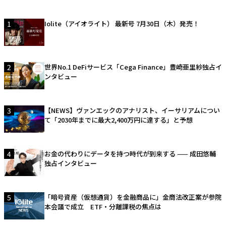
1
Iolite（アイオライト） 最新号 7月30日（木）発売！
2
世界No.1 DeFiサービス「Cega Finance」豊崎亜里紗独占イ
ンタビュー
3
【NEWS】ヴァンエックのアナリスト、イーサリアムについ
て「2030年までに最大2,400万円に達する」と予想
4
お金の代わりにデータを持つ時代が到来する —— 成田悠輔
独占インタビュー
5
「暗号資産（仮想通貨）を金融商品に」金商法改正案が参院
本会議で成立 ETF・分離課税の焦点は