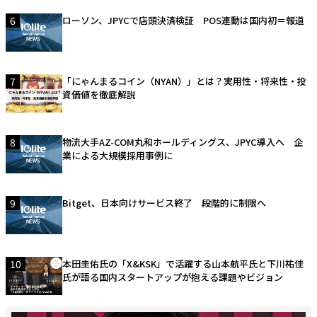
6
ローソン、JPYCで店頭決済検証 POS連動は国内初＝報道
7
「にゃんまるコイン（NYAN）」とは？実用性・将来性・投
資価値を徹底解説
8
物流大手AZ-COM丸和ホールディングス、JPYC導入へ 企
業による大規模採用事例に
9
Bitget、日本向けサービス終了 段階的に制限へ
10
本田圭佑氏の「X&KSK」で活躍する山本航平氏と下川祐佳
氏が語る国内スタートアップが抱える課題やビジョン