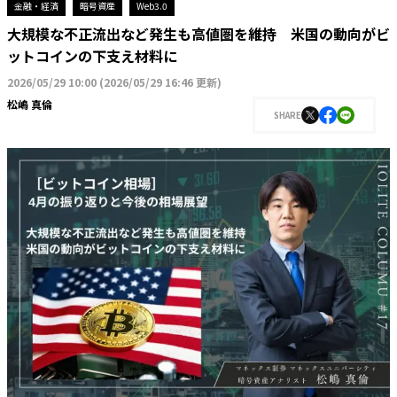
金融・経済
暗号資産
Web3.0
大規模な不正流出など発生も高値圏を維持 米国の動向がビ
ットコインの下支え材料に
2026/05/29 10:00
(
2026/05/29 16:46 更新
)
松嶋 真倫
SHARE