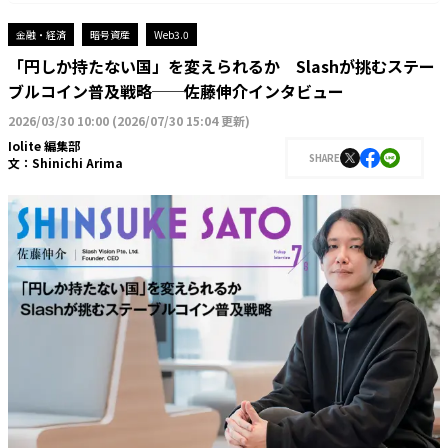
金融・経済
暗号資産
Web3.0
「円しか持たない国」を変えられるか Slashが挑むステー
ブルコイン普及戦略──佐藤伸介インタビュー
2026/03/30 10:00
(
2026/07/30 15:04 更新
)
Iolite 編集部
SHARE
文：
Shinichi Arima