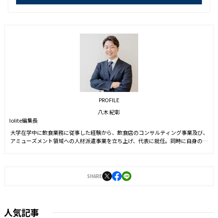
PROFILE
八木 紀彰
Iolite編集長
大学在学中に飲食業務に従事した経験から、飲食店のコンサルティング事業及び、
アミューズメント領域への人材派遣事業を立ち上げ、代表に就任。同時に自身のブ
ランドを確立させる目的からSNS運用を始める。運用開始6ヵ月でフォロワー数1万
人を達成。2021年9月に株式会社J-CAMに入社。YouTubeやTwitter運用に従事した
後、2022年4月より編集長に就任。2023年3月に『Iolite（アイオライト）』を創
刊。
SHARE
人気記事