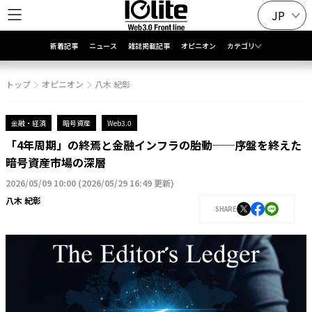
JP
新着記事
ニュース
雑誌掲載記事
オピニオン
カテゴリ
トップ
オピニオン
八木 紀彰
金融・経済
暗号資産
Web3.0
「4年周期」の終焉と金融インフラの胎動──序盤を終えた
暗号資産市場の深層
2026/05/09 10:00
(
2026/05/29 16:49 更新
)
八木 紀彰
SHARE