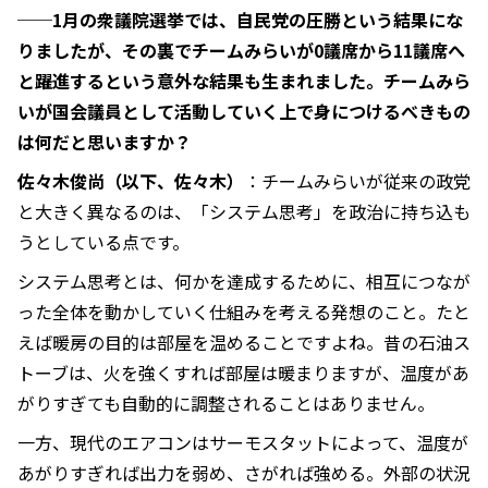
──
1月の衆議院選挙では、自民党の圧勝という結果にな
りましたが、その裏でチームみらいが0議席から11議席へ
と躍進するという意外な結果も生まれました。チームみら
いが国会議員として活動していく上で身につけるべきもの
は何だと思いますか？
佐々木俊尚（以下、佐々木）
：チームみらいが従来の政党
と大きく異なるのは、「システム思考」を政治に持ち込も
うとしている点です。
システム思考とは、何かを達成するために、相互につなが
った全体を動かしていく仕組みを考える発想のこと。たと
えば暖房の目的は部屋を温めることですよね。昔の石油ス
トーブは、火を強くすれば部屋は暖まりますが、温度があ
がりすぎても自動的に調整されることはありません。
一方、現代のエアコンはサーモスタットによって、温度が
あがりすぎれば出力を弱め、さがれば強める。外部の状況