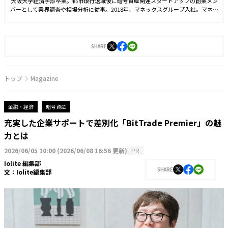
大阪大学経済学部卒業。都市銀行退職後に暗号資産関連スタートアップの創業メン
バーとして業界調査や相場分析に従事。2018年、マネックスグループ入社。マネッ
クスクリプトバンクでは業界調査レポート「中国におけるブロックチェーン動向
（2020）」や「Blockchain Data Book 2020」などを執筆し、現在はＷeb3ニュー
スレターや調査レポート「MCB RESEARCH」などを統括。国内メディアへの寄稿も
多数。2021年3月より現職。
SHARE
トップ
Magazine
金融・経済
暗号資産
充実した企業サポートで差別化「BitTrade Premier」の魅
力とは
2026/06/05 10:00
(
2026/06/08 16:56 更新
)
PR
Iolite 編集部
SHARE
文：
Iolite編集部