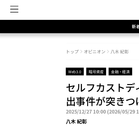
新
トップ
オピニオン
八木 紀彰
Web3.0
暗号資産
金融・経済
セルフカストディ神
出事件が突きつ
2025/12/27 10:00
(
2026/05/29 
八木 紀彰