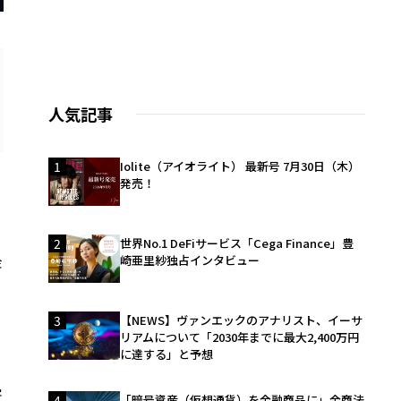
人気記事
1
Iolite（アイオライト） 最新号 7月30日（木）
発売！
2
世界No.1 DeFiサービス「Cega Finance」豊
金
崎亜里紗独占インタビュー
3
【NEWS】ヴァンエックのアナリスト、イーサ
リアムについて「2030年までに最大2,400万円
に達する」と予想
害
4
「暗号資産（仮想通貨）を金融商品に」金商法