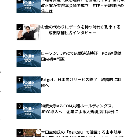
改正案が参院本会議で成立 ETF・分離課税の
焦点は
5
お金の代わりにデータを持つ時代が到来する
—— 成田悠輔独占インタビュー
6
ローソン、JPYCで店頭決済検証 POS連動は
国内初＝報道
呼
7
Bitget、日本向けサービス終了 段階的に制
限へ
原
8
物流大手AZ-COM丸和ホールディングス、
JPYC導入へ 企業による大規模採用事例に
9
本田圭佑氏の「X&KSK」で活躍する山本航平