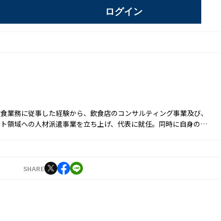
ログイン
飲食業務に従事した経験から、飲食店のコンサルティング事業及び、
ント領域への人材派遣事業を立ち上げ、代表に就任。同時に自身のブ
せる目的からSNS運用を始める。運用開始6ヵ月でフォロワー数1万
1年9月に株式会社J-CAMに入社。YouTubeやTwitter運用に従事した
月より編集長に就任。2023年3月に『Iolite（アイオライト）』を創
SHARE