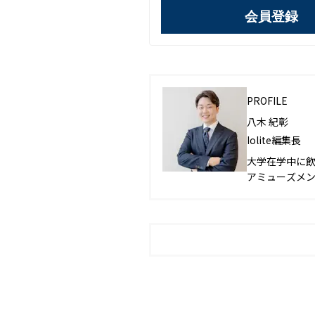
会員登録
PROFILE
八木 紀彰
Iolite編集長
大学在学中に
アミューズメ
ランドを確立さ
人を達成。202
後、2022年4
刊。