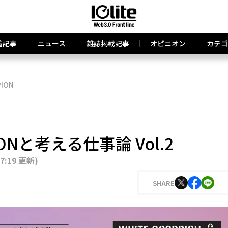
着記事
ニュース
雑誌掲載記事
オピニオン
カテゴ
PION
IONと考える仕事論 Vol.2
17:19 更新
)
SHARE