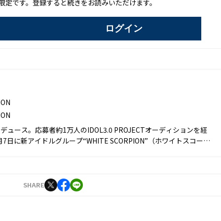
限定です。登録すると続きをお読みいただけます。
ログイン
ION
ION
ュース。応募者約1万人のIDOL3.0 PROJECTオーディションを経
0月7日に新アイドルグループ“WHITE SCORPION”（ホワイトスコーピ
023年12月7日KING RECORDSより配信シングル『眼差しSniper』
SHARE