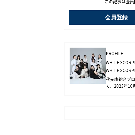
この記事は会員
会員登録
PROFILE
WHITE SCORP
WHITE SCORP
秋元康総合プロデ
て、2023年1
オン）が誕生。 2
でデビュー。