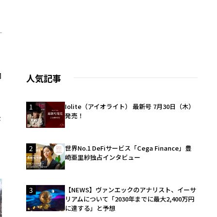
向
人気記事
1
Iolite（アイオライト） 最新号 7月30日（木）
発売！
が
2
世界No.1 DeFiサービス「Cega Finance」豊
崎亜里紗独占インタビュー
3
【NEWS】ヴァンエックのアナリスト、イーサ
リアムについて「2030年までに最大2,400万円
に達する」と予想