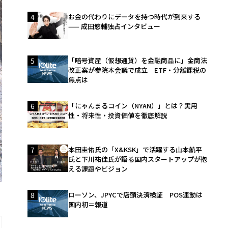
4
お金の代わりにデータを持つ時代が到来する
—— 成田悠輔独占インタビュー
5
「暗号資産（仮想通貨）を金融商品に」金商法
改正案が参院本会議で成立 ETF・分離課税の
焦点は
6
「にゃんまるコイン（NYAN）」とは？実用
性・将来性・投資価値を徹底解説
7
本田圭佑氏の「X&KSK」で活躍する山本航平
氏と下川祐佳氏が語る国内スタートアップが抱
える課題やビジョン
8
ローソン、JPYCで店頭決済検証 POS連動は
国内初＝報道