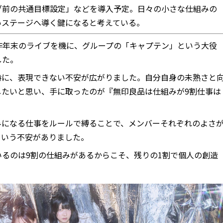
ブ前の共通目標設定」などを導入予定。日々の小さな仕組みの
いステージへ導く鍵になると考えている。
Iです！昨年末のライブを機に、グループの「キャプテン」という大役
した。
時に、表現できない不安が広がりました。自分自身の未熟さと
したいと思い、手に取ったのが『無印良品は仕組みが9割仕事は
。
みになる仕事をルールで縛ることで、メンバーそれぞれのよさ
という不安がありました。
るのは9割の仕組みがあるからこそ、残りの1割で個人の創造
。