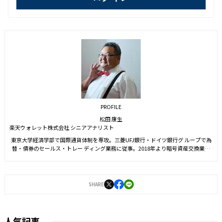
PROFILE
松田 康生
楽天ウォレット株式会社 シニアアナリスト
東京大学経済学部で国際通貨体制を専攻。三菱UFJ銀行・ドイツ銀行グ ループで為
替・債券のセールス・トレー ディング業務に従事。2018年より暗号資産交換業者
で暗号資産市場の分析・予想に従事、2021年のピーク800万円、年末500万円と予
想、ほぼ的中させる。2022年1月より現職。
SHARE
人気記事