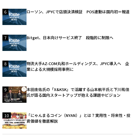
6
ローソン、JPYCで店頭決済検証 POS連動は国内初＝報道
7
Bitget、日本向けサービス終了 段階的に制限へ
8
物流大手AZ-COM丸和ホールディングス、JPYC導入へ 企
業による大規模採用事例に
9
本田圭佑氏の「X&KSK」で活躍する山本航平氏と下川祐佳
氏が語る国内スタートアップが抱える課題やビジョン
10
「にゃんまるコイン（NYAN）」とは？実用性・将来性・投
資価値を徹底解説