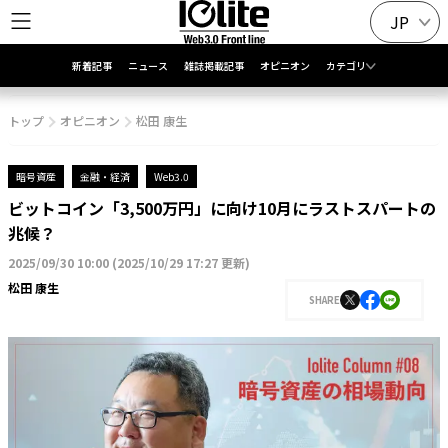
JP
新着記事
ニュース
雑誌掲載記事
オピニオン
カテゴリ
トップ
オピニオン
松田 康生
暗号資産
金融・経済
Web3.0
ビットコイン「3,500万円」に向け10月にラストスパートの
兆候？
2025/09/30 10:00
(
2025/10/29 17:27 更新
)
松田 康生
SHARE