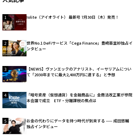
1
Iolite（アイオライト） 最新号 7月30日（木）発売！
2
世界No.1 DeFiサービス「Cega Finance」豊崎亜里紗独占イ
ンタビュー
3
【NEWS】ヴァンエックのアナリスト、イーサリアムについ
て「2030年までに最大2,400万円に達する」と予想
4
「暗号資産（仮想通貨）を金融商品に」金商法改正案が参院
本会議で成立 ETF・分離課税の焦点は
5
お金の代わりにデータを持つ時代が到来する —— 成田悠輔
独占インタビュー