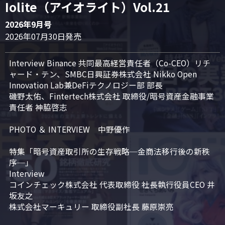
Iolite（アイオライト）Vol.21
2026年9月号
2026年07月30日発売
Interview Binance 共同最高経営責任者（Co-CEO）リチ
ャード・テン、SMBC日興証券株式会社 Nikko Open 
Innovation Lab兼DeFiテクノロジー部 部長

磯野太佑、Fintertech株式会社 取締役/暗号資産金融事業
責任者 神脇啓志

PHOTO ＆ INTERVIEW　中野優作

特集「暗号資産取引所の生存戦略─金商法移行後の新秩
序─」

Interview

コインチェック株式会社 代表取締役 社長執行役員CEO 井
坂友之

株式会社マーキュリー 取締役副社長 藤原崇亮
