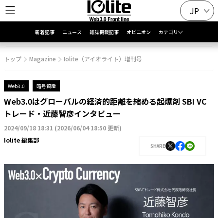
JP
新着記事
ニュース
雑誌掲載記事
オピニオン
カテゴリ
トップ
Magazine
Iolite（アイオライト）増刊号
Web3.0
暗号資産
Web3.0はグローバルの経済的距離を縮める起爆剤 SBI VC
トレード・近藤智彦インタビュー
2024/09/18 18:31
(
2026/06/04 18:50 更新
)
Iolite 編集部
SHARE