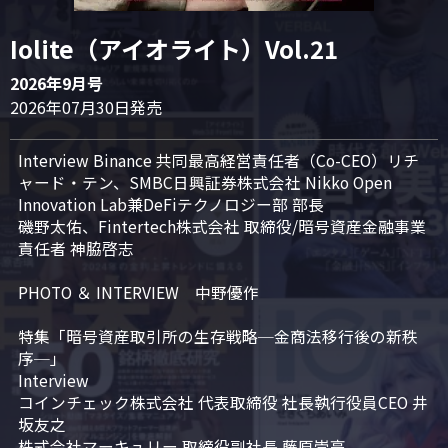
Iolite（アイオライト）Vol.21
2026年9月号
2026年07月30日発売
Interview Binance 共同最高経営責任者（Co-CEO）リチ
ャード・テン、SMBC日興証券株式会社 Nikko Open 
Innovation Lab兼DeFiテクノロジー部 部長

磯野太佑、Fintertech株式会社 取締役/暗号資産金融事業
責任者 神脇啓志

PHOTO ＆ INTERVIEW　中野優作

特集「暗号資産取引所の生存戦略─金商法移行後の新秩
序─」

Interview

コインチェック株式会社 代表取締役 社長執行役員CEO 井
坂友之

株式会社マーキュリー 取締役副社長 藤原崇亮
