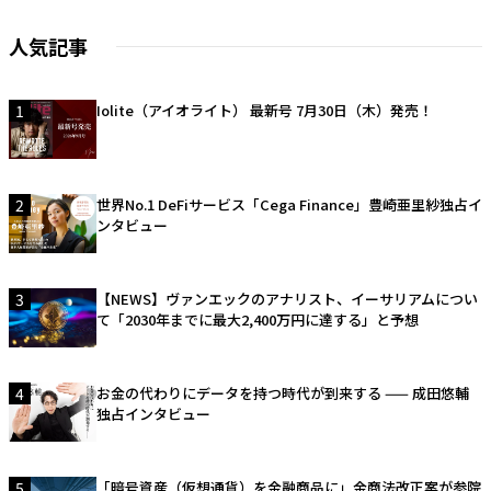
人気記事
1
Iolite（アイオライト） 最新号 7月30日（木）発売！
2
世界No.1 DeFiサービス「Cega Finance」豊崎亜里紗独占イ
ンタビュー
3
【NEWS】ヴァンエックのアナリスト、イーサリアムについ
て「2030年までに最大2,400万円に達する」と予想
4
お金の代わりにデータを持つ時代が到来する —— 成田悠輔
独占インタビュー
5
「暗号資産（仮想通貨）を金融商品に」金商法改正案が参院