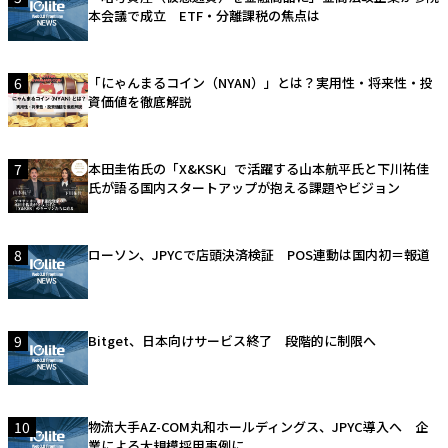
本会議で成立 ETF・分離課税の焦点は
6
「にゃんまるコイン（NYAN）」とは？実用性・将来性・投
資価値を徹底解説
7
本田圭佑氏の「X&KSK」で活躍する山本航平氏と下川祐佳
氏が語る国内スタートアップが抱える課題やビジョン
8
ローソン、JPYCで店頭決済検証 POS連動は国内初＝報道
9
Bitget、日本向けサービス終了 段階的に制限へ
10
物流大手AZ-COM丸和ホールディングス、JPYC導入へ 企
業による大規模採用事例に