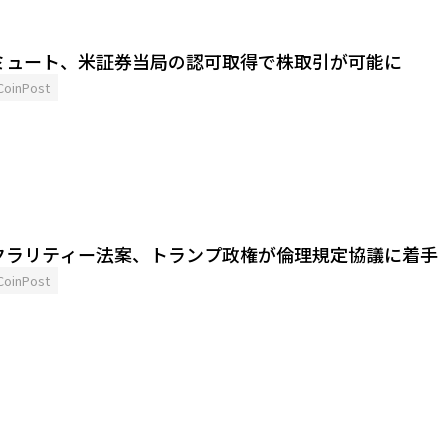
ミュート、米証券当局の認可取得で株取引が可能に
CoinPost
クラリティー法案、トランプ政権が倫理規定協議に着手
CoinPost