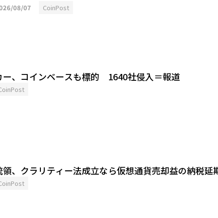
026/08/07
CoinPost
ー、コインベースも標的 1640社侵入＝報道
CoinPost
統領、クラリティー法成立なら仮想通貨売却益の納税延
CoinPost