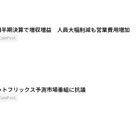
四半期決算で増収増益 人員大幅削減も営業費用増加
CoinPost
ットフリックス予測市場番組に抗議
CoinPost