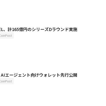
OTEL、計165億円のシリーズDラウンド実施
CoinPost
、AIエージェント向けウォレット先行公開
CoinPost