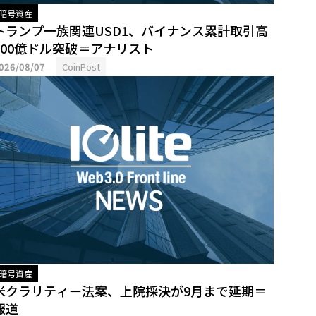
暗号資産
トランプ一族関連USD1、バイナンス累計取引高
500億ドル突破＝アナリスト
026/08/07
CoinPost
暗号資産
米クラリティー法案、上院採決が9月まで延期＝
報道