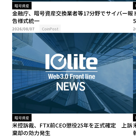
暗号資産
金融庁、暗号資産交換業者等17分野でサイバー報
告様式統一
2026/08/07
CoinPost
2
暗号資産
米控訴裁、FTX前CEO懲役25年を正式確定 上訴
棄却の効力発生