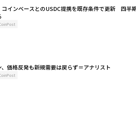
、コインベースとのUSDC提携を既存条件で更新 四半
る
CoinPost
ン、価格反発も新規需要は戻らず＝アナリスト
CoinPost