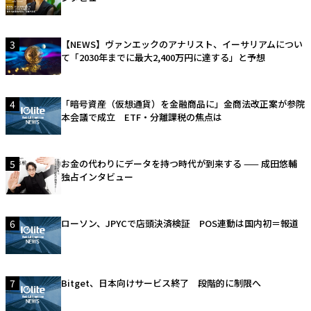
3
【NEWS】ヴァンエックのアナリスト、イーサリアムについ
て「2030年までに最大2,400万円に達する」と予想
4
「暗号資産（仮想通貨）を金融商品に」金商法改正案が参院
本会議で成立 ETF・分離課税の焦点は
5
お金の代わりにデータを持つ時代が到来する —— 成田悠輔
独占インタビュー
6
ローソン、JPYCで店頭決済検証 POS連動は国内初＝報道
7
Bitget、日本向けサービス終了 段階的に制限へ