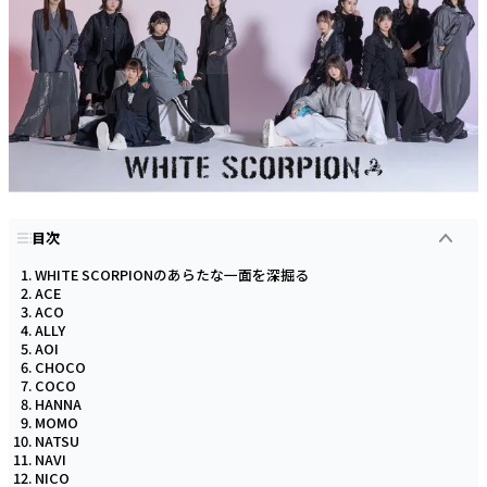
目次
WHITE SCORPIONのあらたな一面を深掘る
ACE
ACO
ALLY
AOI
CHOCO
COCO
HANNA
MOMO
NATSU
NAVI
NICO