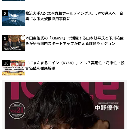
8
物流大手AZ-COM丸和ホールディングス、JPYC導入へ 企
業による大規模採用事例に
9
本田圭佑氏の「X&KSK」で活躍する山本航平氏と下川祐佳
氏が語る国内スタートアップが抱える課題やビジョン
10
「にゃんまるコイン（NYAN）」とは？実用性・将来性・投
資価値を徹底解説