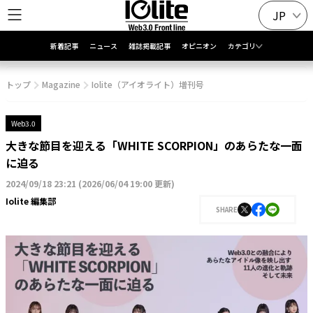
JP
新着記事
ニュース
雑誌掲載記事
オピニオン
カテゴリ
トップ
Magazine
Iolite（アイオライト）増刊号
Web3.0
大きな節目を迎える「WHITE SCORPION」のあらたな一面
に迫る
2024/09/18 23:21
(
2026/06/04 19:00 更新
)
Iolite 編集部
SHARE