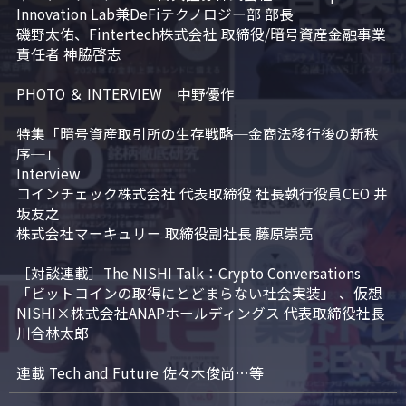
Innovation Lab兼DeFiテクノロジー部 部長

磯野太佑、Fintertech株式会社 取締役/暗号資産金融事業
責任者 神脇啓志

PHOTO ＆ INTERVIEW　中野優作

特集「暗号資産取引所の生存戦略─金商法移行後の新秩
序─」

Interview

コインチェック株式会社 代表取締役 社長執行役員CEO 井
坂友之

株式会社マーキュリー 取締役副社長 藤原崇亮

［対談連載］The NISHI Talk：Crypto Conversations 
「ビットコインの取得にとどまらない社会実装」 、仮想
NISHI×株式会社ANAPホールディングス 代表取締役社長 
川合林太郎

連載 Tech and Future 佐々木俊尚…等