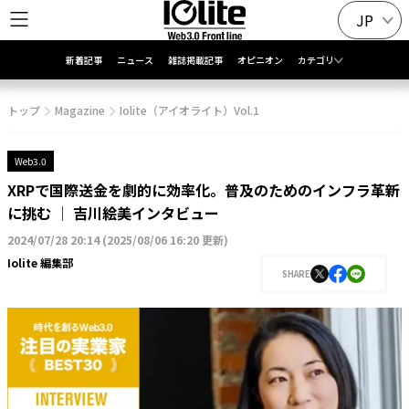
JP
新着記事
ニュース
雑誌掲載記事
オピニオン
カテゴリ
トップ
Magazine
Iolite（アイオライト）Vol.1
Web3.0
XRPで国際送金を劇的に効率化。普及のためのインフラ革新
に挑む │ 吉川絵美インタビュー
2024/07/28 20:14
(
2025/08/06 16:20 更新
)
Iolite 編集部
SHARE