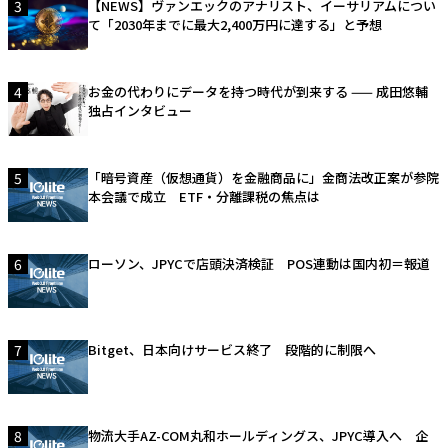
3
【NEWS】ヴァンエックのアナリスト、イーサリアムについ
て「2030年までに最大2,400万円に達する」と予想
4
お金の代わりにデータを持つ時代が到来する —— 成田悠輔
独占インタビュー
5
「暗号資産（仮想通貨）を金融商品に」金商法改正案が参院
本会議で成立 ETF・分離課税の焦点は
6
ローソン、JPYCで店頭決済検証 POS連動は国内初＝報道
7
Bitget、日本向けサービス終了 段階的に制限へ
8
物流大手AZ-COM丸和ホールディングス、JPYC導入へ 企