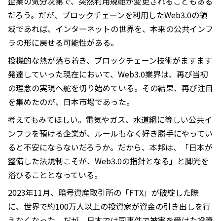
企業の気分次第で、突然利用規範が変更されることもある
だろう。だが、ブロックチェーンを利用したWeb3.0の領
域であれば、インターネットの世界を、本来の公共インフ
ラの形に戻せる可能性がある。
投機的な熱が落ち着き、ブロックチェーン技術がますます
発達していった現在において、Web3.0業界は、再び当初
の理念の実現へ舵を切り始めている。その結果、再び注目
を集めたのが、日本市場であった。
考えてもみてほしい。電気やガス、水道網に等しい公共イ
ンフラを預ける企業が、ルールもなく好き勝手にやってい
ると不安にならないだろうか。だから、本邦は、「日本が
整備した法規制こそが、Web3.0の指針となる」と脚光を
浴びることとなっている。
2023年11月、暗号資産取引所の「FTX」が破綻した際
に、世界で約100万人以上の投資家が資金の引き出しを行
えなくなった。だが、日本では同事件で被害を受けた投資