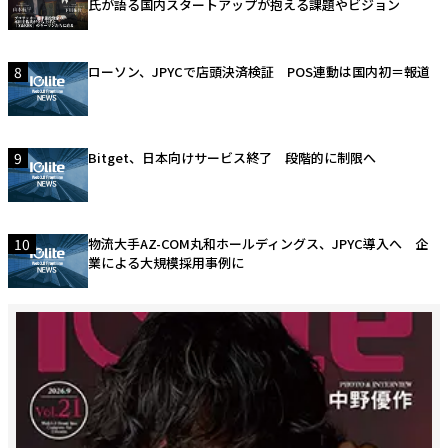
氏が語る国内スタートアップが抱える課題やビジョン
8
ローソン、JPYCで店頭決済検証 POS連動は国内初＝報道
9
Bitget、日本向けサービス終了 段階的に制限へ
10
物流大手AZ-COM丸和ホールディングス、JPYC導入へ 企
業による大規模採用事例に