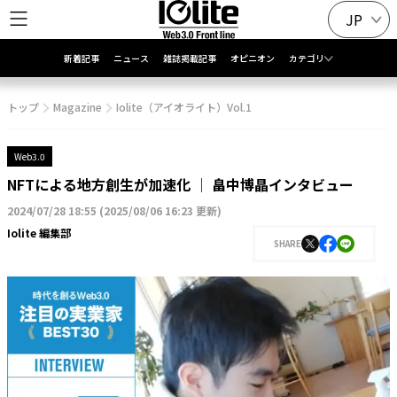
JP
新着記事
ニュース
雑誌掲載記事
オピニオン
カテゴリ
トップ
Magazine
Iolite（アイオライト）Vol.1
Web3.0
NFTによる地方創生が加速化 │ 畠中博晶インタビュー
2024/07/28 18:55
(
2025/08/06 16:23 更新
)
Iolite 編集部
SHARE