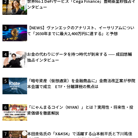
2
世界No.1 DeFiサービス「Cega Finance」豊崎亜里紗独占イ
ンタビュー
3
【NEWS】ヴァンエックのアナリスト、イーサリアムについ
て「2030年までに最大2,400万円に達する」と予想
4
お金の代わりにデータを持つ時代が到来する —— 成田悠輔
独占インタビュー
5
「暗号資産（仮想通貨）を金融商品に」金商法改正案が参院
本会議で成立 ETF・分離課税の焦点は
6
「にゃんまるコイン（NYAN）」とは？実用性・将来性・投
資価値を徹底解説
7
本田圭佑氏の「X&KSK」で活躍する山本航平氏と下川祐佳