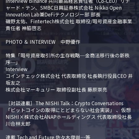
Interview Binance 共同最高経営責任者（Co-CEO）リチ
ャード・テン、SMBC日興証券株式会社 Nikko Open 
Innovation Lab兼DeFiテクノロジー部 部長

磯野太佑、Fintertech株式会社 取締役/暗号資産金融事業
責任者 神脇啓志

PHOTO ＆ INTERVIEW　中野優作

特集「暗号資産取引所の生存戦略─金商法移行後の新秩
序─」

Interview

コインチェック株式会社 代表取締役 社長執行役員CEO 井
坂友之

株式会社マーキュリー 取締役副社長 藤原崇亮

［対談連載］The NISHI Talk：Crypto Conversations 
「ビットコインの取得にとどまらない社会実装」 、仮想
NISHI×株式会社ANAPホールディングス 代表取締役社長 
川合林太郎

連載 Tech and Future 佐々木俊尚…等