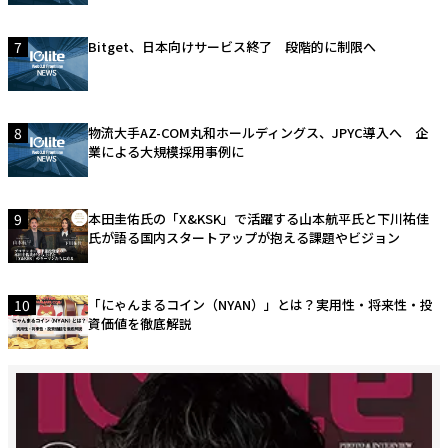
7
Bitget、日本向けサービス終了 段階的に制限へ
8
物流大手AZ-COM丸和ホールディングス、JPYC導入へ 企
業による大規模採用事例に
9
本田圭佑氏の「X&KSK」で活躍する山本航平氏と下川祐佳
氏が語る国内スタートアップが抱える課題やビジョン
10
「にゃんまるコイン（NYAN）」とは？実用性・将来性・投
資価値を徹底解説