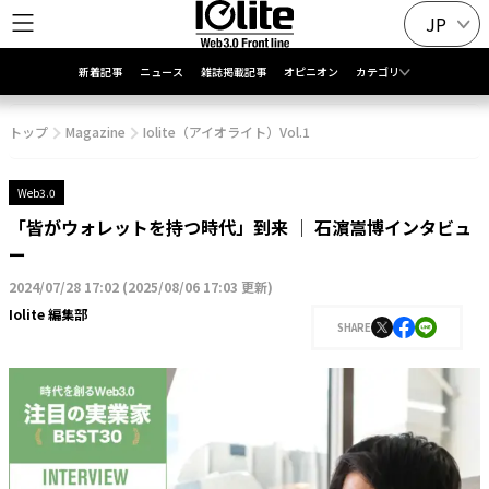
JP
新着記事
ニュース
雑誌掲載記事
オピニオン
カテゴリ
トップ
Magazine
Iolite（アイオライト）Vol.1
Web3.0
「皆がウォレットを持つ時代」到来 │ 石濵嵩博インタビュ
ー
2024/07/28 17:02
(
2025/08/06 17:03 更新
)
Iolite 編集部
SHARE