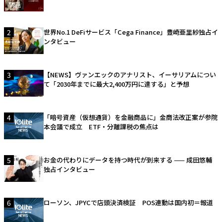
2
世界No.1 DeFiサービス「Cega Finance」豊崎亜里紗独占イ
ンタビュー
3
【NEWS】ヴァンエックのアナリスト、イーサリアムについ
て「2030年までに最大2,400万円に達する」と予想
4
「暗号資産（仮想通貨）を金融商品に」金商法改正案が参院
本会議で成立 ETF・分離課税の焦点は
5
お金の代わりにデータを持つ時代が到来する —— 成田悠輔
独占インタビュー
6
ローソン、JPYCで店頭決済検証 POS連動は国内初＝報道