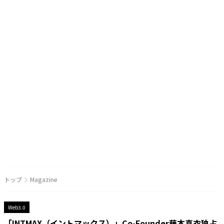
トップ
Magazine
Web3.0
「INTMAX（イントマックス）」Co-Founder藤本真衣独占