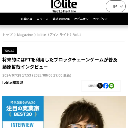
JP
新着記事
ニュース
雑誌掲載記事
オピニオン
カテゴリ
トップ
Magazine
Iolite（アイオライト）Vol.1
Web3.0
将来的にはFTを利用したブロックチェーンゲームが普及 │
藤原哲哉インタビュー
2024/07/28 17:53
(
2025/08/06 17:00 更新
)
Iolite 編集部
SHARE