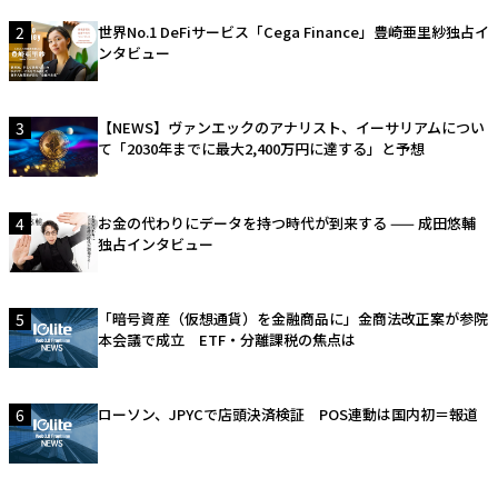
2
世界No.1 DeFiサービス「Cega Finance」豊崎亜里紗独占イ
ンタビュー
3
【NEWS】ヴァンエックのアナリスト、イーサリアムについ
て「2030年までに最大2,400万円に達する」と予想
4
お金の代わりにデータを持つ時代が到来する —— 成田悠輔
独占インタビュー
5
「暗号資産（仮想通貨）を金融商品に」金商法改正案が参院
本会議で成立 ETF・分離課税の焦点は
6
ローソン、JPYCで店頭決済検証 POS連動は国内初＝報道