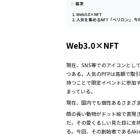
目次
Web3.0×NFT
人気を集めるNFT『ベリロン』 
Web3.0×NFT
現在、SNS等でのアイコンとして利用
つある。人気のPFPは高額で取
持つことで限定イベントに参加
まっている。
現在、国内でも個性あるさまざま
顔の長い動物がドット絵で表現されて
だ。その愛くるしい見た目に支持
る。今回、その創始者であるAk