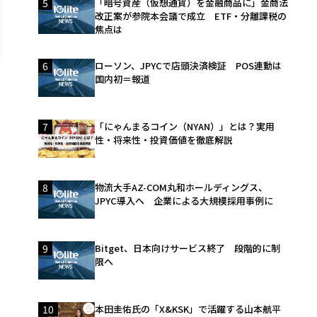
5
「暗号資産（仮想通貨）を金融商品に」金商法
改正案が参院本会議で成立 ETF・分離課税の
焦点は
6
ローソン、JPYCで店頭決済検証 POS連動は
国内初＝報道
7
「にゃんまるコイン（NYAN）」とは？実用
性・将来性・投資価値を徹底解説
集
8
物流大手AZ-COM丸和ホールディングス、
JPYC導入へ 企業による大規模採用事例に
9
Bitget、日本向けサービス終了 段階的に制
限へ
10
本田圭佑氏の「X&KSK」で活躍する山本航平