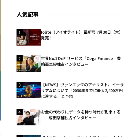
人気記事
1
Iolite（アイオライト） 最新号 7月30日（木）
発売！
2
世界No.1 DeFiサービス「Cega Finance」豊
崎亜里紗独占インタビュー
3
【NEWS】ヴァンエックのアナリスト、イーサ
リアムについて「2030年までに最大2,400万円
に達する」と予想
4
お金の代わりにデータを持つ時代が到来する
—— 成田悠輔独占インタビュー