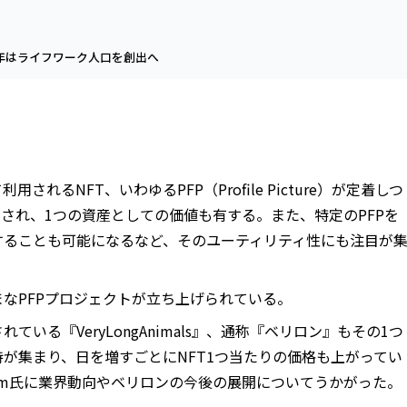
今年はライフワーク人口を創出へ
されるNFT、いわゆるPFP（Profile Picture）が定着しつ
引され、1つの資産としての価値も有する。また、特定のPFPを
することも可能になるなど、そのユーティリティ性にも注目が
なPFPプロジェクトが立ち上げられている。
いる『VeryLongAnimals』、通称『ベリロン』もその1つ
が集まり、日を増すごとにNFT1つ当たりの価格も上がってい
im氏に業界動向やベリロンの今後の展開についてうかがった。