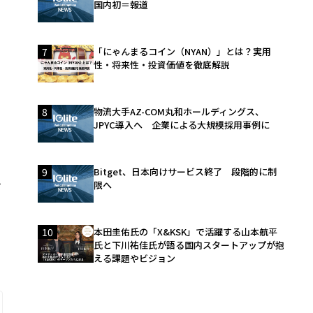
国内初＝報道
7
「にゃんまるコイン（NYAN）」とは？実用
性・将来性・投資価値を徹底解説
8
物流大手AZ-COM丸和ホールディングス、
JPYC導入へ 企業による大規模採用事例に
9
Bitget、日本向けサービス終了 段階的に制
す
限へ
10
本田圭佑氏の「X&KSK」で活躍する山本航平
氏と下川祐佳氏が語る国内スタートアップが抱
える課題やビジョン