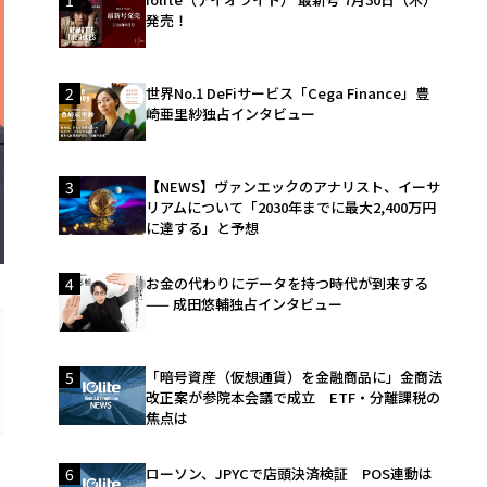
発売！
2
世界No.1 DeFiサービス「Cega Finance」豊
崎亜里紗独占インタビュー
3
【NEWS】ヴァンエックのアナリスト、イーサ
リアムについて「2030年までに最大2,400万円
に達する」と予想
4
お金の代わりにデータを持つ時代が到来する
—— 成田悠輔独占インタビュー
5
「暗号資産（仮想通貨）を金融商品に」金商法
改正案が参院本会議で成立 ETF・分離課税の
焦点は
6
ローソン、JPYCで店頭決済検証 POS連動は