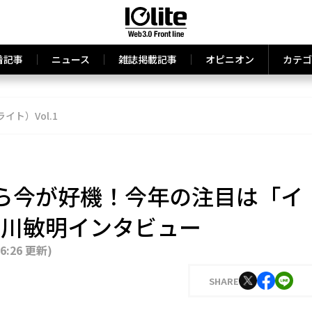
着記事
ニュース
雑誌掲載記事
オピニオン
カテゴ
ライト）Vol.1
ら今が好機！今年の注目は「イ
島川敏明インタビュー
16:26 更新
)
SHARE