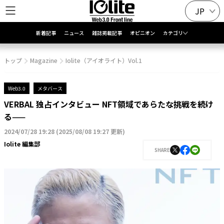
JP
新着記事
ニュース
雑誌掲載記事
オピニオン
カテゴリ
トップ
Magazine
Iolite（アイオライト）Vol.1
Web3.0
メタバース
VERBAL 独占インタビュー NFT領域であらたな挑戦を続け
る——
2024/07/28 19:28
(
2025/08/08 19:27 更新
)
Iolite 編集部
SHARE