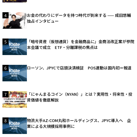
4
お金の代わりにデータを持つ時代が到来する —— 成田悠輔
独占インタビュー
5
「暗号資産（仮想通貨）を金融商品に」金商法改正案が参院
本会議で成立 ETF・分離課税の焦点は
6
ローソン、JPYCで店頭決済検証 POS連動は国内初＝報道
7
「にゃんまるコイン（NYAN）」とは？実用性・将来性・投
資価値を徹底解説
8
物流大手AZ-COM丸和ホールディングス、JPYC導入へ 企
業による大規模採用事例に