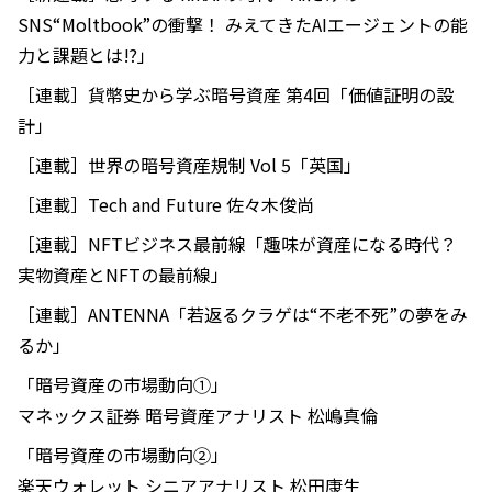
SNS“Moltbook”の衝撃！ みえてきたAIエージェントの能
力と課題とは⁉」
［連載］貨幣史から学ぶ暗号資産 第4回「価値証明の設
計」
［連載］世界の暗号資産規制 Vol 5「英国」
［連載］Tech and Future 佐々木俊尚
［連載］NFTビジネス最前線「趣味が資産になる時代？
実物資産とNFTの最前線」
［連載］ANTENNA「若返るクラゲは“不老不死”の夢をみ
るか」
「暗号資産の市場動向①」
マネックス証券 暗号資産アナリスト 松嶋真倫
「暗号資産の市場動向②」
楽天ウォレット シニアアナリスト 松田康生