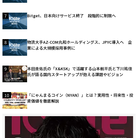
7
Bitget、日本向けサービス終了 段階的に制限へ
8
物流大手AZ-COM丸和ホールディングス、JPYC導入へ 企
業による大規模採用事例に
9
本田圭佑氏の「X&KSK」で活躍する山本航平氏と下川祐佳
氏が語る国内スタートアップが抱える課題やビジョン
10
「にゃんまるコイン（NYAN）」とは？実用性・将来性・投
資価値を徹底解説