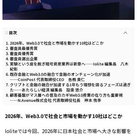
目次
2026年、Web3.0で社会と市場を動かす10社はどこか
審査員最優秀賞
審査員優秀賞
審査員選出企業
実験という皮を脱ぎ暗号資産業界は新章へ──Iolite 編集長 八木
紀彰
既存金融とWeb3.0の融合で金融のオンチェーン化が加速
──CoinPost 代表取締役CEO 各務 貴仁
クリプトと金融の融合が加速する1年もう理想を語るフェーズは過ぎ
た──あたらしい経済 編集長 設楽 悠介
顧客基盤がマス層への普及のカギWeb3.0産業の在り方も重要視
──N.Avenue株式会社 代表取締役社長 神本 侑季
2026年、Web3.0で社会と市場を動かす10社はどこか
Ioliteでは今回、2026年に日本社会と市場へ大きな影響を