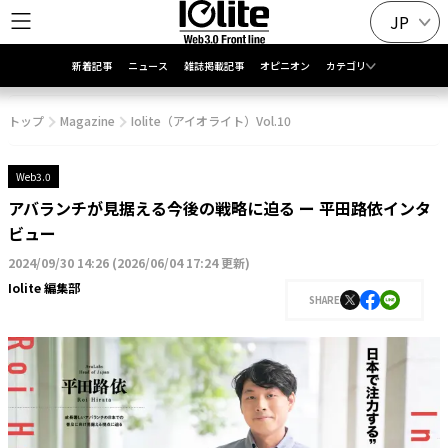
JP
新着記事
ニュース
雑誌掲載記事
オピニオン
カテゴリ
トップ
Magazine
Iolite（アイオライト）Vol.10
Web3.0
アバランチが見据える今後の戦略に迫る ー 平田路依インタ
ビュー
2024/09/30 14:26
(
2026/06/04 17:24 更新
)
Iolite 編集部
SHARE