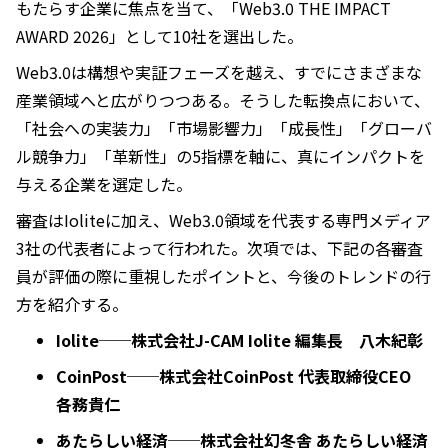
もたらす企業に焦点を当て、「Web3.0 THE IMPACT
AWARD 2026」として10社を選出した。
Web3.0は構想や実証フェーズを越え、すでにさまざまな
産業領域へと広がりつつある。そうした転換点において、
「社会への実装力」「市場影響力」「成長性」「グローバ
ル競争力」「革新性」の5指標を軸に、真にインパクトを
与える企業を選定した。
審査はIoliteに加え、Web3.0領域を代表する専門メディア
3社の代表者によって行われた。次項では、下記の各審査
員が評価の際に重視したポイントと、今後のトレンドの行
方を紹介する。
Iolite──株式会社J-CAM Iolite 編集長 八木紀彰
CoinPost──株式会社CoinPost 代表取締役CEO
各務貴仁
あたらしい経済──株式会社幻冬舎 あたらしい経済