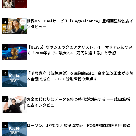
2
世界No.1 DeFiサービス「Cega Finance」豊崎亜里紗独占イ
ンタビュー
3
【NEWS】ヴァンエックのアナリスト、イーサリアムについ
て「2030年までに最大2,400万円に達する」と予想
4
「暗号資産（仮想通貨）を金融商品に」金商法改正案が参院
本会議で成立 ETF・分離課税の焦点は
5
お金の代わりにデータを持つ時代が到来する —— 成田悠輔
独占インタビュー
6
ローソン、JPYCで店頭決済検証 POS連動は国内初＝報道