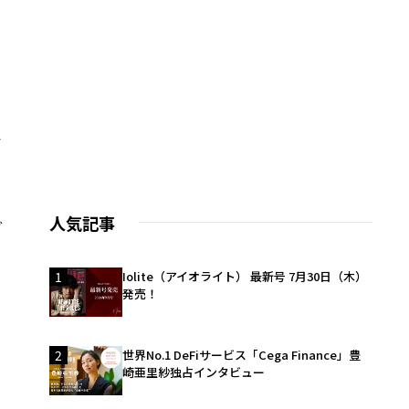
デ
人気記事
グ
1
Iolite（アイオライト） 最新号 7月30日（木）
発売！
さ
2
世界No.1 DeFiサービス「Cega Finance」豊
崎亜里紗独占インタビュー