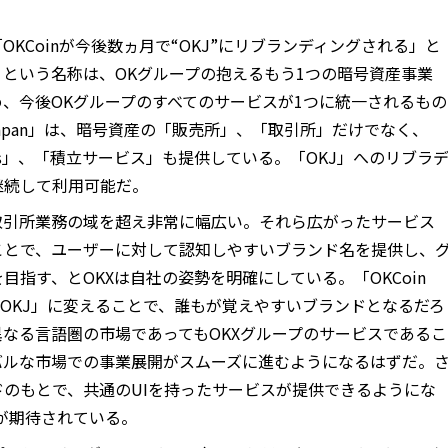
KCoinが今後数ヵ月で“OKJ”にリブランディングされる」と
」という名称は、OKグループの抱えるもう1つの暗号資産事業
め、今後OKグループのすべてのサービスが1つに統一されるもの
 Japan」は、暗号資産の「販売所」、「取引所」だけでなく、
eals」、「積立サービス」も提供している。「OKJ」へのリブラ
継続して利用可能だ。
取引所業務の域を超え非常に幅広い。それら広がったサービス
ことで、ユーザーに対して認知しやすいブランド名を提供し、
指す、とOKXは自社の姿勢を明確にしている。「OKCoin
な「OKJ」に変えることで、誰もが覚えやすいブランドとなるだろ
なる言語圏の市場であってもOKXグループのサービスであるこ
バルな市場での事業展開がスムーズに進むようになるはずだ。
のもとで、共通のUIを持ったサービスが提供できるようにな
が期待されている。