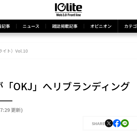
着記事
ニュース
雑誌掲載記事
オピニオン
カテゴ
ライト）Vol.10
panが「OKJ」へリブランディング
——
17:29 更新
)
SHARE