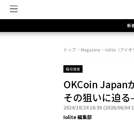
新
トップ
Magazine
Iolite（アイオ
暗号資産
OKCoin Ja
その狙いに迫る
2024/10/24 16:50
(
2026/06/04 
Iolite 編集部