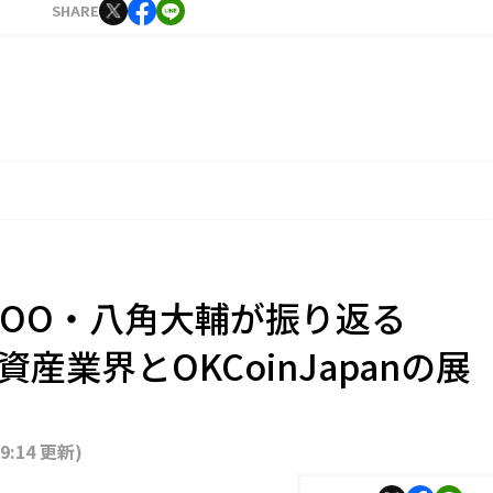
SHARE
an COO・八角大輔が振り返る
資産業界とOKCoinJapanの展
19:14 更新
)