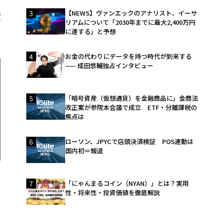
3
【NEWS】ヴァンエックのアナリスト、イーサ
度
リアムについて「2030年までに最大2,400万円
に達する」と予想
4
お金の代わりにデータを持つ時代が到来する
—— 成田悠輔独占インタビュー
5
「暗号資産（仮想通貨）を金融商品に」金商法
改正案が参院本会議で成立 ETF・分離課税の
焦点は
6
ローソン、JPYCで店頭決済検証 POS連動は
国内初＝報道
7
「にゃんまるコイン（NYAN）」とは？実用
性・将来性・投資価値を徹底解説