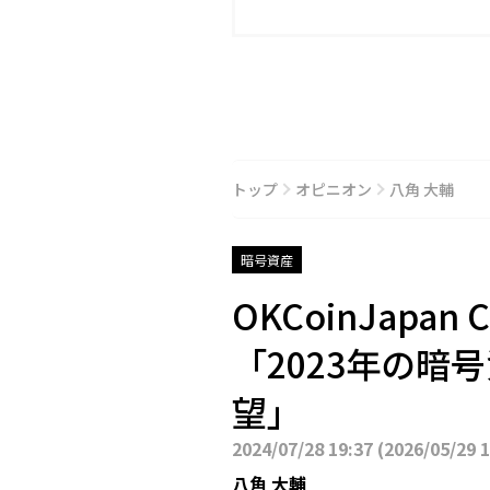
トップ
オピニオン
八角 大輔
暗号資産
OKCoinJap
「2023年の暗号
望」
2024/07/28 19:37
(
2026/05/29 
八角 大輔