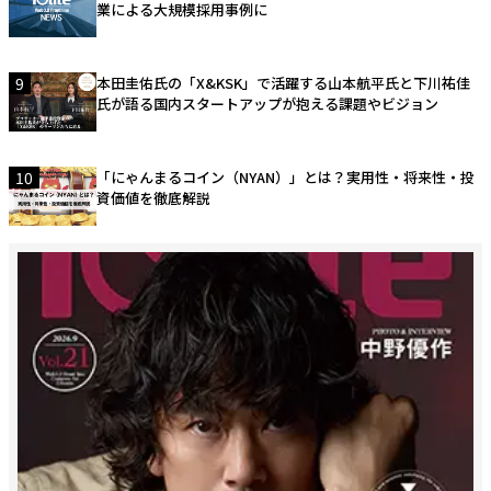
業による大規模採用事例に
9
本田圭佑氏の「X&KSK」で活躍する山本航平氏と下川祐佳
氏が語る国内スタートアップが抱える課題やビジョン
10
「にゃんまるコイン（NYAN）」とは？実用性・将来性・投
資価値を徹底解説