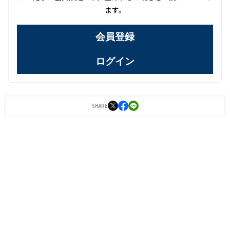
ます。
会員登録
ログイン
SHARE
トップ
Magazine
NFT
Web3.0
ヒステリックグラマー、ファンの熱量をデジタルで可視化し
絆を深める挑戦
2025/09/30 10:00
(
2026/05/29 14:53 更新
)
Iolite 編集部
SHARE