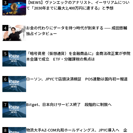
3
【NEWS】ヴァンエックのアナリスト、イーサリアムについ
て「2030年までに最大2,400万円に達する」と予想
4
お金の代わりにデータを持つ時代が到来する —— 成田悠輔
独占インタビュー
5
「暗号資産（仮想通貨）を金融商品に」金商法改正案が参院
本会議で成立 ETF・分離課税の焦点は
6
ローソン、JPYCで店頭決済検証 POS連動は国内初＝報道
7
Bitget、日本向けサービス終了 段階的に制限へ
8
物流大手AZ-COM丸和ホールディングス、JPYC導入へ 企