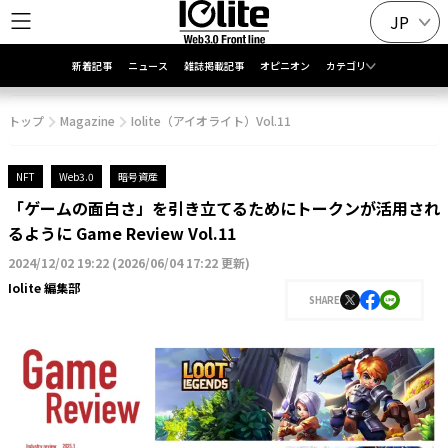
JP
新着記事
ニュース
雑誌掲載記事
オピニオン
カテゴリ
トップ
Magazine
Iolite（アイオライト）Vol.11
NFT
Web3.0
暗号資産
「ゲームの面白さ」を引き立てるためにトークンが活用され
るように Game Review Vol.11
2024/12/02 19:22
(
2026/06/04 17:22 更新
)
Iolite 編集部
SHARE