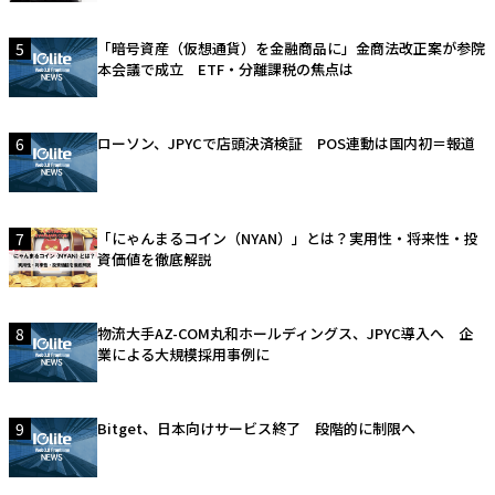
5
「暗号資産（仮想通貨）を金融商品に」金商法改正案が参院
本会議で成立 ETF・分離課税の焦点は
6
ローソン、JPYCで店頭決済検証 POS連動は国内初＝報道
7
「にゃんまるコイン（NYAN）」とは？実用性・将来性・投
資価値を徹底解説
8
物流大手AZ-COM丸和ホールディングス、JPYC導入へ 企
業による大規模採用事例に
9
Bitget、日本向けサービス終了 段階的に制限へ