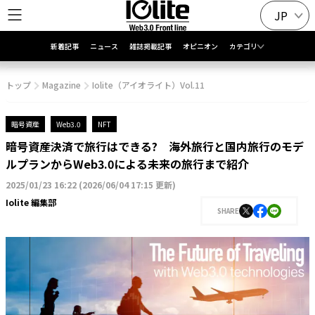
JP
新着記事
ニュース
雑誌掲載記事
オピニオン
カテゴリ
トップ
Magazine
Iolite（アイオライト）Vol.11
暗号資産
Web3.0
NFT
暗号資産決済で旅行はできる? 海外旅行と国内旅行のモデ
ルプランからWeb3.0による未来の旅行まで紹介
2025/01/23 16:22
(
2026/06/04 17:15 更新
)
Iolite 編集部
SHARE