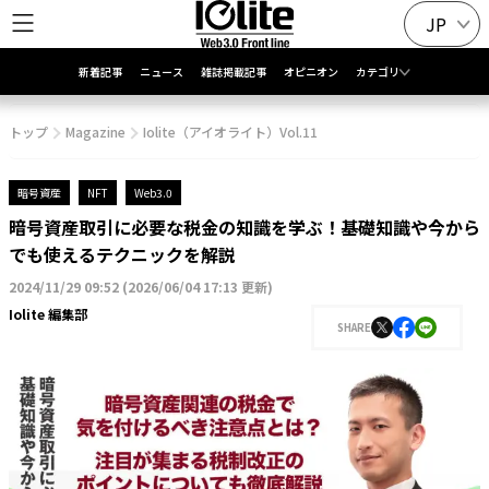
JP
新着記事
ニュース
雑誌掲載記事
オピニオン
カテゴリ
トップ
Magazine
Iolite（アイオライト）Vol.11
暗号資産
NFT
Web3.0
暗号資産取引に必要な税金の知識を学ぶ！基礎知識や今から
でも使えるテクニックを解説
2024/11/29 09:52
(
2026/06/04 17:13 更新
)
Iolite 編集部
SHARE