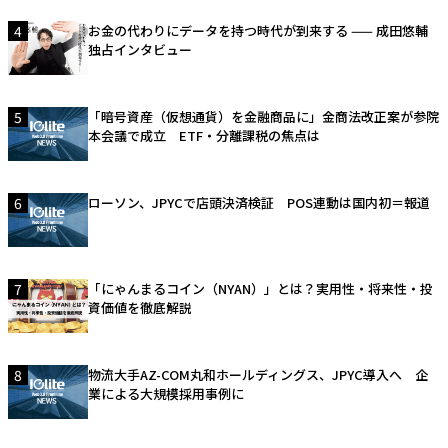
4
お金の代わりにデータを持つ時代が到来する —— 成田悠輔
独占インタビュー
5
「暗号資産（仮想通貨）を金融商品に」金商法改正案が参院
本会議で成立 ETF・分離課税の焦点は
6
ローソン、JPYCで店頭決済検証 POS連動は国内初＝報道
7
「にゃんまるコイン（NYAN）」とは？実用性・将来性・投
資価値を徹底解説
8
物流大手AZ-COM丸和ホールディングス、JPYC導入へ 企
業による大規模採用事例に