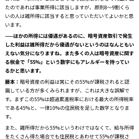
たのであれば事業所得に該当しますが、原則8〜9割くら
いの人は雑所得に該当すると思っていただいてよいかと思
います。
——ほかの所得には優遇があるのに、暗号資産取引で発生
した利益は雑所得だから優遇がないというのはなんともい
えない気分になりますね。また多くの人は暗号資産に関す
る税金で「55%」という数字にもアレルギーを持ってい
るかと思います。
藤本：
暗号資産の利益は常にその55%が課税されると認
識している方が多くみられますが、これは大きな誤解で
す。まずこの55%は超過累進税率における最大の所得税率
である45%と、一律10%の住民税を足した数字となりま
す。
また、雑所得だから55%というわけではなくて、給与所得
をたくさん得た場合でも住民税とあわせて55%が課税さ