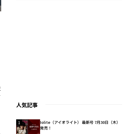
術
近
て
人気記事
1
Iolite（アイオライト） 最新号 7月30日（木）
発売！