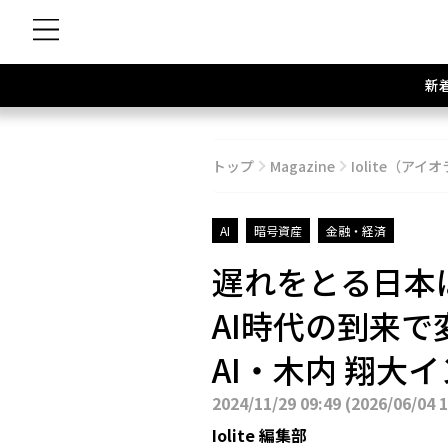
新
トップ
Magazine
Iolite（アイオ
AI
暗号資産
金融・経済
遅れをとる日本
AI時代の到来で
AI・木内 翔大
2024/11/29 09:49
(
2026/06/04 
Iolite 編集部