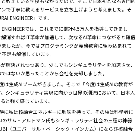
りと教えている学校もなかったので、そこで日本初となる専門
マンで丁寧に教えるサービスを立ち上げようと考えました。そ
AI ENGINEER」です。
I ENGINEERでは、これまでに累計4.5万人を指導してきまし
を解消すればIT革命が加速して、次なるAI革命につながると確
きましたが、今ではプログラミングが義務教育に組み込まれて
ア不足も解消しています。
足が解決されつつあり、少しでもシンギュラリティを加速させ
のではないか思ったことから会社を売却しました。
度は生成AIブームがきました。そこで「今度は生成AIの教育が
す。シンギュラリティ実現に向かう世界の潮流において、日本人
あると強く感じています。
の時に私は核融合エネルギーに興味を持って、その頃は科学者に
nAIのサム・アルトマン氏もシンギュラリティ社会の三種の神器
、UBI（ユニバーサル・ベーシック・インカム）にならび核融合