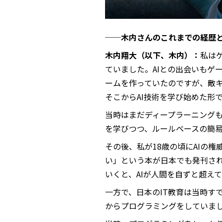
──木内さんのこれまでの経歴と
木内翔大（以下、木内）：
私は
ていました。AIとの出会いもゲ
ームを作っていたのですが、敵キ
そこからAI技術を学び始めた形
当時はまだディープラーニング
を学びつつ、ルールベースの簡易
その後、私が18歳の頃にAIの
い」という本が日本でも発刊さ
いくと、AIが人間を自ずと超え
一方で、日本のIT教育は当時すで
からプログラミングをしていま