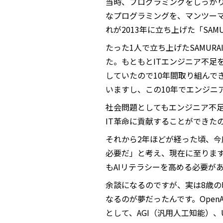
当時、プログラミングをしっか
なプログラミングを、マンツー
れが2013年に立ち上げた「SAMUR
たった1人で立ち上げたSAMURA
た。もともとITエンジニア不足
していたので10年間取り組んで
いますし、この10年でエンジニ
社会問題としてもエンジニア不
IT革命に貢献することができた
それから2年ほどが経った頃、今
必要だ」と考え、現在に至りま
もAIリテラシーを高める必要が
余談になるのですが、実は8歳
なるのが夢だったんです。Ope
として、AGI（汎用人工知能）