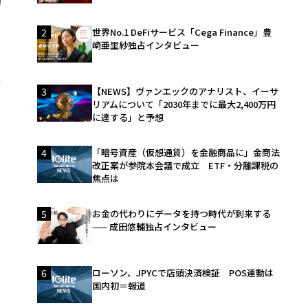
的
2
世界No.1 DeFiサービス「Cega Finance」豊
崎亜里紗独占インタビュー
信
3
【NEWS】ヴァンエックのアナリスト、イーサ
リアムについて「2030年までに最大2,400万円
に達する」と予想
、
4
「暗号資産（仮想通貨）を金融商品に」金商法
改正案が参院本会議で成立 ETF・分離課税の
焦点は
5
お金の代わりにデータを持つ時代が到来する
—— 成田悠輔独占インタビュー
6
ローソン、JPYCで店頭決済検証 POS連動は
国内初＝報道