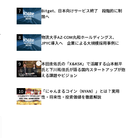
7
Bitget、日本向けサービス終了 段階的に制
限へ
し
8
物流大手AZ-COM丸和ホールディングス、
JPYC導入へ 企業による大規模採用事例に
9
本田圭佑氏の「X&KSK」で活躍する山本航平
氏と下川祐佳氏が語る国内スタートアップが抱
える課題やビジョン
10
「にゃんまるコイン（NYAN）」とは？実用
性・将来性・投資価値を徹底解説
ま