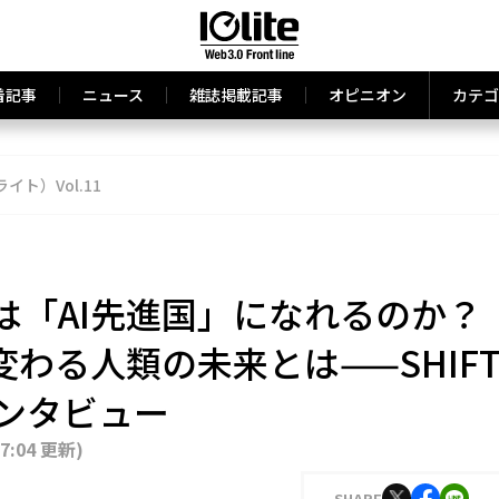
着記事
ニュース
雑誌掲載記事
オピニオン
カテゴ
ライト）Vol.11
は「AI先進国」になれるのか？
変わる人類の未来とは——SHIF
インタビュー
17:04 更新
)
SHARE