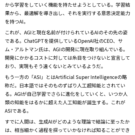
から学習をしていく機能を持たせようとしている。学習結
果から、最適解を導き出し、それを実行する意思決定能力
を持つAI。
これが、AGIと現在名前が付けられているAIのその先の姿
である。ChatGPTを提供しているOpenAI社のCEO、サ
ム・アルトマン氏は、AGIの開発に現在取り組んでいる。
開発にかかるコストに対しては糸目をつけないと宣言して
おり、実現もそう遠くないとみているようだ。
もう一方の「ASI」とはArtificial Super Intelligenceの略
称だ。日本語ではそのものずばり人工超知能とされてい
る。AGIが自己学習でさらに進化をしていくと、いつか人
類の知能をはるかに超えた人工知能が誕生する。これが
ASIである。
すでに人間は、生成AIがどのような理論で結論に至ったか
は、相当細かく過程を探っていかなければ知ることができ