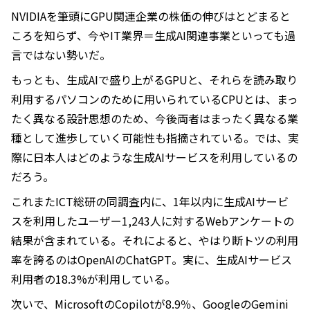
NVIDIAを筆頭にGPU関連企業の株価の伸びはとどまると
ころを知らず、今やIT業界＝生成AI関連事業といっても過
言ではない勢いだ。
もっとも、生成AIで盛り上がるGPUと、それらを読み取り
利用するパソコンのために用いられているCPUとは、まっ
たく異なる設計思想のため、今後両者はまったく異なる業
種として進歩していく可能性も指摘されている。では、実
際に日本人はどのような生成AIサービスを利用しているの
だろう。
これまたICT総研の同調査内に、1年以内に生成AIサービ
スを利用したユーザー1,243人に対するWebアンケートの
結果が含まれている。それによると、やはり断トツの利用
率を誇るのはOpenAIのChatGPT。実に、生成AIサービス
利用者の18.3%が利用している。
次いで、MicrosoftのCopilotが8.9％、GoogleのGemini