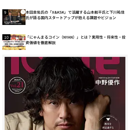
9
本田圭佑氏の「X&KSK」で活躍する山本航平氏と下川祐佳
氏が語る国内スタートアップが抱える課題やビジョン
10
「にゃんまるコイン（NYAN）」とは？実用性・将来性・投
資価値を徹底解説