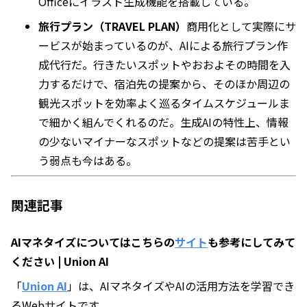
Officeにイラスト生成機能を搭載している。
旅行プラン（TRAVEL PLAN）
商用化として実際にサ
ービスが始まっているのが、AIによる旅行プラン作
成代行だ。行きたいスポットやおおよその時間を入
力するだけで、宿泊先の提案から、そのほか周辺の
観光スポットを効率よく巡るタイムスケジュールま
で細かく組んでくれるのだ。生成AIの特性上、情報
の少ないマイナーなスポットなどの提案は苦手とい
う弱点も今はある。
関連記事
AIマネタイズについてはこちらの
サイト
も参考にしてみて
ください | Union AI
「
Union AI
」は、AIマネタイズやAIの活用方法を学習でき
るWebサイトです。