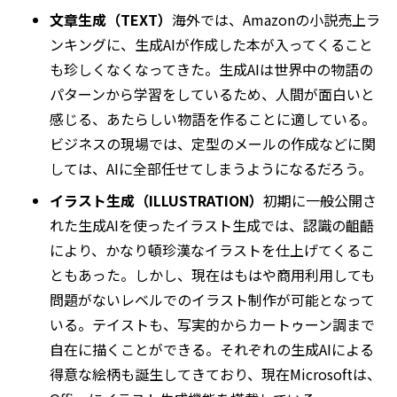
文章生成（TEXT）
海外では、Amazonの小説売上ラ
ンキングに、生成AIが作成した本が入ってくること
も珍しくなくなってきた。生成AIは世界中の物語の
パターンから学習をしているため、人間が面白いと
感じる、あたらしい物語を作ることに適している。
ビジネスの現場では、定型のメールの作成などに関
しては、AIに全部任せてしまうようになるだろう。
イラスト生成（ILLUSTRATION）
初期に一般公開さ
れた生成AIを使ったイラスト生成では、認識の齟齬
により、かなり頓珍漢なイラストを仕上げてくるこ
ともあった。しかし、現在はもはや商用利用しても
問題がないレベルでのイラスト制作が可能となって
いる。テイストも、写実的からカートゥーン調まで
自在に描くことができる。それぞれの生成AIによる
得意な絵柄も誕生してきており、現在Microsoftは、