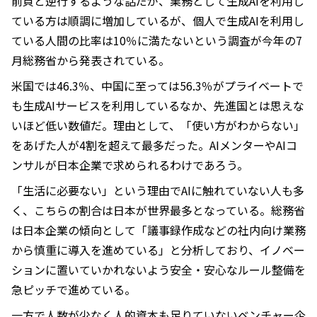
前頁と逆行するような話だが、業務として生成AIを利用し
ている方は順調に増加しているが、個人で生成AIを利用し
ている人間の比率は10％に満たないという調査が今年の7
月総務省から発表されている。
米国では46.3％、中国に至っては56.3％がプライベートで
も生成AIサービスを利用しているなか、先進国とは思えな
いほど低い数値だ。理由として、「使い方がわからない」
をあげた人が4割を超えて最多だった。AIメンターやAIコ
ンサルが日本企業で求められるわけであろう。
「生活に必要ない」という理由でAIに触れていない人も多
く、こちらの割合は日本が世界最多となっている。総務省
は日本企業の傾向として「議事録作成などの社内向け業務
から慎重に導入を進めている」と分析しており、イノベー
ションに置いていかれないよう安全・安心なルール整備を
急ピッチで進めている。
一方で人数が少なく人的資本も足りていないベンチャー企