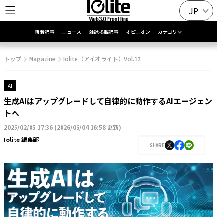
JP
新着記事
ニュース
雑誌掲載記事
オピニオン
カテゴリ
トップ
Magazine
Iolite（アイオライト）Vol.12
AI
生成AIはアップグレードして自律的に動作するAIエージェン
トへ
2025/02/05 17:36
(
2026/06/04 16:58 更新
)
Iolite 編集部
SHARE