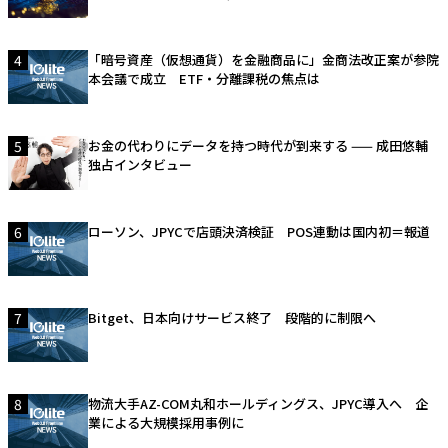
4
「暗号資産（仮想通貨）を金融商品に」金商法改正案が参院
本会議で成立 ETF・分離課税の焦点は
5
お金の代わりにデータを持つ時代が到来する —— 成田悠輔
独占インタビュー
6
ローソン、JPYCで店頭決済検証 POS連動は国内初＝報道
7
Bitget、日本向けサービス終了 段階的に制限へ
8
物流大手AZ-COM丸和ホールディングス、JPYC導入へ 企
業による大規模採用事例に