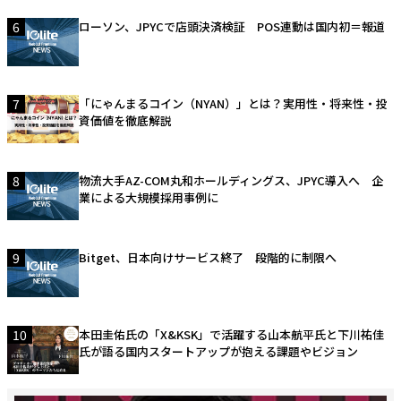
6
ローソン、JPYCで店頭決済検証 POS連動は国内初＝報道
7
「にゃんまるコイン（NYAN）」とは？実用性・将来性・投
資価値を徹底解説
8
物流大手AZ-COM丸和ホールディングス、JPYC導入へ 企
業による大規模採用事例に
9
Bitget、日本向けサービス終了 段階的に制限へ
10
本田圭佑氏の「X&KSK」で活躍する山本航平氏と下川祐佳
氏が語る国内スタートアップが抱える課題やビジョン