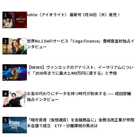
1
Iolite（アイオライト） 最新号 7月30日（木）発売！
2
世界No.1 DeFiサービス「Cega Finance」豊崎亜里紗独占イ
ンタビュー
3
【NEWS】ヴァンエックのアナリスト、イーサリアムについ
て「2030年までに最大2,400万円に達する」と予想
4
お金の代わりにデータを持つ時代が到来する —— 成田悠輔
独占インタビュー
5
「暗号資産（仮想通貨）を金融商品に」金商法改正案が参院
本会議で成立 ETF・分離課税の焦点は