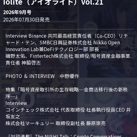
Iolite（アイオライト）Vol.21
2026年9月号
2026年07月30日発売
Interview Binance 共同最高経営責任者（Co-CEO）リチ
ャード・テン、SMBC日興証券株式会社 Nikko Open 
Innovation Lab兼DeFiテクノロジー部 部長

磯野太佑、Fintertech株式会社 取締役/暗号資産金融事業
責任者 神脇啓志

PHOTO ＆ INTERVIEW　中野優作

特集「暗号資産取引所の生存戦略─金商法移行後の新秩
序─」

Interview

コインチェック株式会社 代表取締役 社長執行役員CEO 井
坂友之

株式会社マーキュリー 取締役副社長 藤原崇亮

［対談連載］The NISHI Talk：Crypto Conversations 