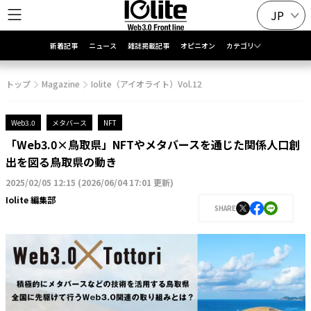
JP
新着記事
ニュース
雑誌掲載記事
オピニオン
カテゴリ
トップ
Magazine
Iolite（アイオライト）Vol.12
Web3.0
メタバース
NFT
「Web3.0×鳥取県」NFTやメタバースを通じた関係人口創
出を図る鳥取県の動き
2025/02/05 12:15
(
2026/06/04 17:01 更新
)
Iolite 編集部
SHARE