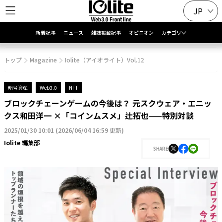
JP
新着記事
ニュース
雑誌掲載記事
オピニオン
カテゴリ
トップ
Magazine
Iolite（アイオライト）Vol.12
暗号資産
Web3.0
NFT
ブロックチェーンゲームの今後は？ 元スクウェア・エニッ
クス和田洋一 ×「コインムスメ」辻拓也——特別対談
2025/01/30 10:01
(
2026/06/04 16:59 更新
)
Iolite 編集部
SHARE