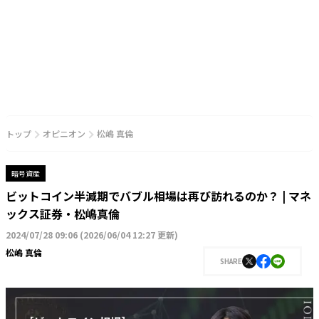
トップ
オピニオン
松嶋 真倫
暗号資産
ビットコイン半減期でバブル相場は再び訪れるのか？ | マネ
ックス証券・松嶋真倫
2024/07/28 09:06
(
2026/06/04 12:27 更新
)
松嶋 真倫
SHARE