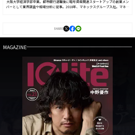
大阪大学経済学部卒業。都市銀行退職後に暗号資産関連スタートアップの創業メン
バーとして業界調査や相場分析に従事。2018年、マネックスグループ入社。マネッ
クスクリプトバンクでは業界調査レポート「中国におけるブロックチェーン動向
（2020）」や「Blockchain Data Book 2020」などを執筆し、現在はＷeb3ニュー
スレターや調査レポート「MCB RESEARCH」などを統括。国内メディアへの寄稿も
多数。2021年3月より現職。
SHARE
MAGAZINE