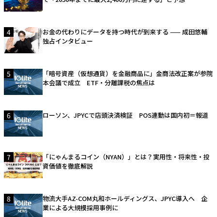
4
お金の代わりにデータを持つ時代が到来する —— 成田悠輔
独占インタビュー
5
「暗号資産（仮想通貨）を金融商品に」金商法改正案が参院
本会議で成立 ETF・分離課税の焦点は
6
ローソン、JPYCで店頭決済検証 POS連動は国内初＝報道
7
「にゃんまるコイン（NYAN）」とは？実用性・将来性・投
資価値を徹底解説
8
物流大手AZ-COM丸和ホールディングス、JPYC導入へ 企
業による大規模採用事例に