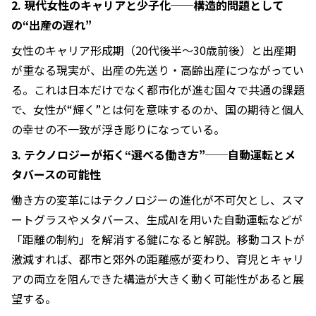
2. 現代女性のキャリアと少子化──構造的問題として
の“出産の遅れ”
女性のキャリア形成期（20代後半〜30歳前後）と出産期
が重なる現実が、出産の先送り・高齢出産につながってい
る。これは日本だけでなく都市化が進む国々で共通の課題
で、女性が“輝く”とは何を意味するのか、国の期待と個人
の幸せの不一致が浮き彫りになっている。
3. テクノロジーが拓く“選べる働き方”──自動運転とメ
タバースの可能性
働き方の変革にはテクノロジーの進化が不可欠とし、スマ
ートグラスやメタバース、生成AIを用いた自動運転などが
「距離の制約」を解消する鍵になると解説。移動コストが
激減すれば、都市と郊外の距離感が変わり、育児とキャリ
アの両立を阻んできた構造が大きく動く可能性があると展
望する。