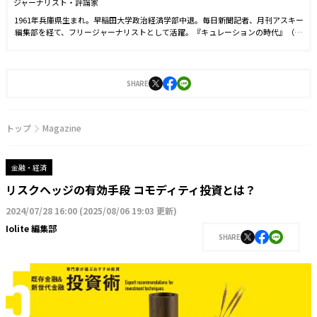
ジャーナリスト・評論家
1961年兵庫県生まれ。早稲田大学政治経済学部中退。毎日新聞記者、月刊アスキー
編集部を経て、フリージャーナリストとして活躍。『キュレーションの時代』（ち
くま新書）、『レイヤー化する世界』（NHK出版新書）、『家めしこそ、最高のご
ちそうである。』（マガジンハウス）、『そして、暮らしは共同体になる。』（ア
ノニマ・スタジオ）など著書多数。
SHARE
トップ
Magazine
金融・経済
リスクヘッジの有効手段 コモディティ投資とは？
2024/07/28 16:00
(
2025/08/06 19:03 更新
)
Iolite 編集部
SHARE