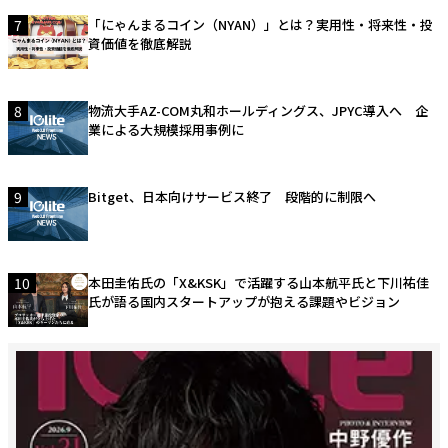
7
「にゃんまるコイン（NYAN）」とは？実用性・将来性・投
資価値を徹底解説
8
物流大手AZ-COM丸和ホールディングス、JPYC導入へ 企
業による大規模採用事例に
9
Bitget、日本向けサービス終了 段階的に制限へ
10
本田圭佑氏の「X&KSK」で活躍する山本航平氏と下川祐佳
氏が語る国内スタートアップが抱える課題やビジョン