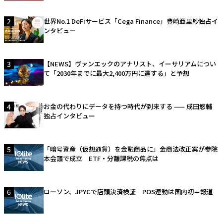
2
世界No.1 DeFiサービス「Cega Finance」豊崎亜里紗独占イ
ンタビュー
3
【NEWS】ヴァンエックのアナリスト、イーサリアムについ
て「2030年までに最大2,400万円に達する」と予想
4
お金の代わりにデータを持つ時代が到来する —— 成田悠輔
独占インタビュー
5
「暗号資産（仮想通貨）を金融商品に」金商法改正案が参院
本会議で成立 ETF・分離課税の焦点は
6
ローソン、JPYCで店頭決済検証 POS連動は国内初＝報道