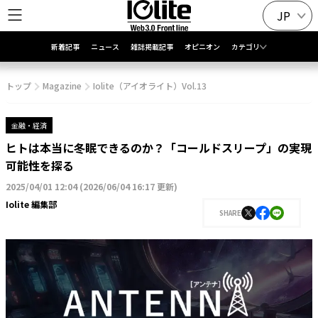
JP
新着記事
ニュース
雑誌掲載記事
オピニオン
カテゴリ
トップ
Magazine
Iolite（アイオライト）Vol.13
金融・経済
ヒトは本当に冬眠できるのか？「コールドスリープ」の実現
可能性を探る
2025/04/01 12:04
(
2026/06/04 16:17 更新
)
Iolite 編集部
SHARE