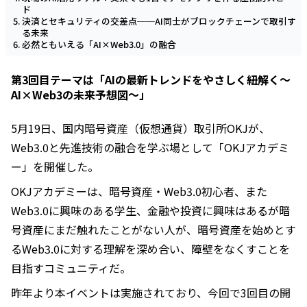
ド
決済とセキュリティの交差点──AI同士がブロックチェーンで取引す
る未来
必然ともいえる「AI×Web3.0」の融合
第3回目テーマは「AIの最新トレンドをやさしく紐解く～
AI×Web3の未来予想図～」
5月19日、国内暗号資産（仮想通貨）取引所OKJが、
Web3.0と先進技術の融合を学ぶ場として「OKJアカデミ
ー」を開催した。
OKJアカデミーは、暗号資産・Web3.0初心者、また
Web3.0に興味のある学生、金融や投資に興味はあるが暗
号資産にまだ触れたことがない人が、暗号資産を始めとす
るWeb3.0に対する理解を深め合い、障壁をなくすことを
目指すコミュニティだ。
昨年より本イベントは実施されており、今回で3回目の開