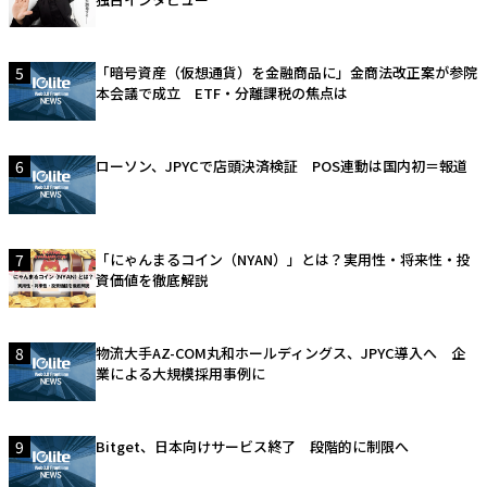
5
「暗号資産（仮想通貨）を金融商品に」金商法改正案が参院
本会議で成立 ETF・分離課税の焦点は
6
ローソン、JPYCで店頭決済検証 POS連動は国内初＝報道
7
「にゃんまるコイン（NYAN）」とは？実用性・将来性・投
資価値を徹底解説
8
物流大手AZ-COM丸和ホールディングス、JPYC導入へ 企
業による大規模採用事例に
9
Bitget、日本向けサービス終了 段階的に制限へ