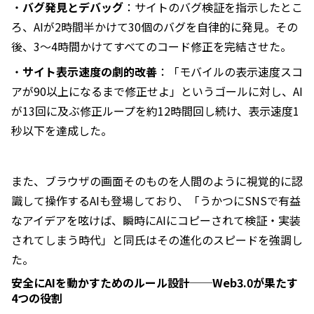
・
バグ発見とデバッグ
：サイトのバグ検証を指示したとこ
ろ、AIが2時間半かけて30個のバグを自律的に発見。その
後、3〜4時間かけてすべてのコード修正を完結させた。
・
サイト表示速度の劇的改善
：「モバイルの表示速度スコ
アが90以上になるまで修正せよ」というゴールに対し、AI
が13回に及ぶ修正ループを約12時間回し続け、表示速度1
秒以下を達成した。
また、ブラウザの画面そのものを人間のように視覚的に認
識して操作するAIも登場しており、「うかつにSNSで有益
なアイデアを呟けば、瞬時にAIにコピーされて検証・実装
されてしまう時代」と同氏はその進化のスピードを強調し
た。
安全にAIを動かすためのルール設計──Web3.0が果たす
4つの役割