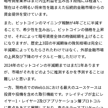
暗号資産業界はまだ内生利益を生み出す段階には程遠く、
現在はその明るい将来性を踏まえた伝統的金融市場からの
資金提供を受けています。
また、ビットコインのマイニング報酬が4年ごとに半減す
ることで、希少性を生み出し、ビットコインの価格を上昇
させ、それによって暗号資産全体の時価総額を上げること
になりますが、歴史上3回の半減期後の強気相場は完全に
半減期によってもたらされたわけではなく、外部金融市場
の上昇及び下降のサイクルと一致しただけです。
2024年のビットコインの半減期まではまだ1年あります
が、市場がそれをどのように推測するかを予測することは
難しいと思います。
一方、現時点でのWeb3.0における最大のユースケースは
投資や投機を含めた取引機能です。ナレイティブが主にレ
イヤー1・レイヤー2及びアプリケーション層プロトコル
に焦点をあてて展開しており、真のキラーアプリケーショ