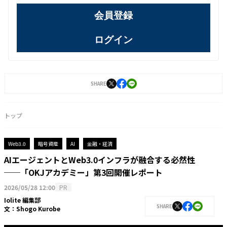
会員登録
ログイン
SHARE
トップ
Web3.0
暗号資産
AI
金融・経済
AIエージェントとWeb3.0インフラが融合する必然性
──「OKJアカデミー」第3回開催レポート
2026/05/28 12:00
PR
Iolite 編集部
SHARE
文：
Shogo Kurobe