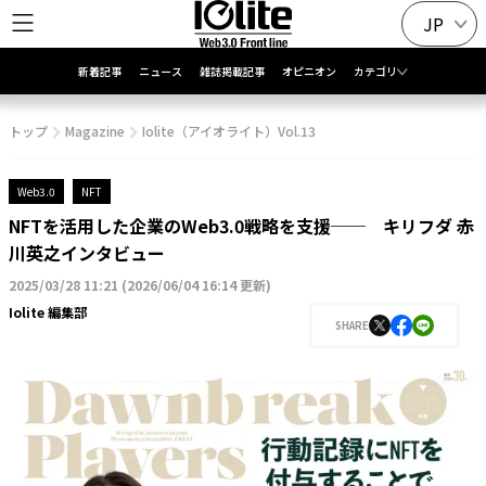
JP
新着記事
ニュース
雑誌掲載記事
オピニオン
カテゴリ
トップ
Magazine
Iolite（アイオライト）Vol.13
Web3.0
NFT
NFTを活用した企業のWeb3.0戦略を支援── キリフダ 赤
川英之インタビュー
2025/03/28 11:21
(
2026/06/04 16:14 更新
)
Iolite 編集部
SHARE