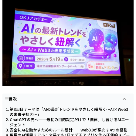
目次
第3回目テーマは「AIの最新トレンドをやさしく紐解く～AI×Web3
の未来予想図～」
ChatGPTの先へ──最初の目的設定だけで「自律」し続けるAIエー
ジェント
安全にAIを動かすためのルール設計──Web3.0が果たす4つの役割
現場のAI活用リアル：文系でも1日でデモアプリを作る圧倒的スピー