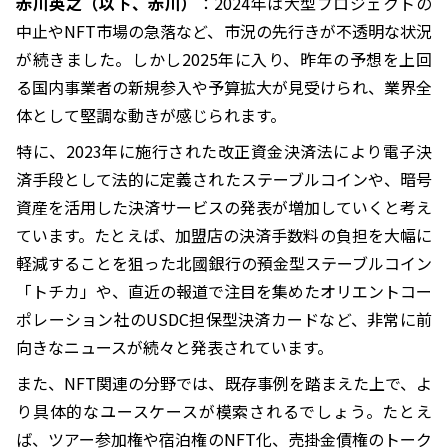
赤川英之（以下、赤川）
：2024年は大型プロジェクトの
中止やNFT市場の急落など、市況の先行きが不透明な状況
が続きました。しかし2025年に入り、昨年の予想を上回
る国内事業者の新規参入や予算拡大が見受けられ、業界全
体として堅調な動きが感じられます。
特に、2023年に施行された改正資金決済法により電子決
済手段として法的に定義されたステーブルコインや、暗号
資産を活用した決済サービスの発表が増加していくと考え
ています。たとえば、加盟店の決済手数料の負担を大幅に
軽減することを狙った北國銀行の預金型ステーブルコイン
「トチカ」や、直近の報道で注目を集めたオリエントコー
ポレーション社のUSDC担保型決済カードなど、非常に前
向きなニュースが続々と発表されています。
また、NFT関連の分野では、既存事例を踏まえた上で、よ
り具体的なユースケースが模索されるでしょう。たとえ
ば、ツアー参加権や宿泊権のNFT化、売掛金債権のトーク