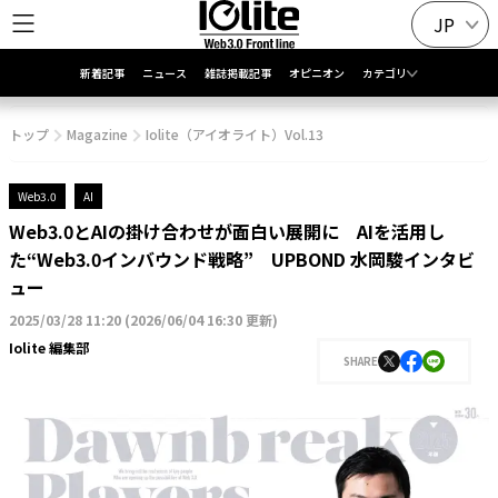
JP
新着記事
ニュース
雑誌掲載記事
オピニオン
カテゴリ
トップ
Magazine
Iolite（アイオライト）Vol.13
Web3.0
AI
Web3.0とAIの掛け合わせが面白い展開に AIを活用し
た“Web3.0インバウンド戦略” UPBOND 水岡駿インタビ
ュー
2025/03/28 11:20
(
2026/06/04 16:30 更新
)
Iolite 編集部
SHARE