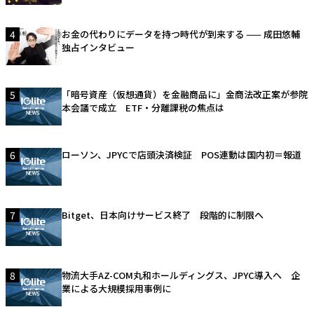
4
お金の代わりにデータを持つ時代が到来する —— 成田悠輔
独占インタビュー
5
「暗号資産（仮想通貨）を金融商品に」金商法改正案が参院
本会議で成立 ETF・分離課税の焦点は
6
ローソン、JPYCで店頭決済検証 POS連動は国内初＝報道
7
Bitget、日本向けサービス終了 段階的に制限へ
8
物流大手AZ-COM丸和ホールディングス、JPYC導入へ 企
業による大規模採用事例に