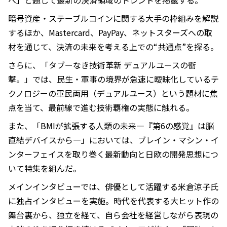
へ」と題して最新の決済領域のトレンドを掲載する。
暗号資産・ステーブルコインに関する大手の枠組みを解説
するほか、Mastercard、PayPay、ネットスターズへの取
材を通じて、決済の未来を考える上での“共通点”を探る。
さらに、「タブーなき技術革新 デュアルユースの衝
撃。」では、民生・軍事の境界が急速に曖昧化しているテ
クノロジーの軍民両用（デュアルユース）という題材に焦
点を当て、最前線で進む技術覇権の実態に触れる。
また、「BMIが拡張する人類の未来―『第6の感覚』は脳
直結デバイスから―」においては、ブレイン・マシン・イ
ンターフェイスを取り巻く最新動向と日欧の開発思想につ
いて特集を組んだ。
メインインタビューでは、俳優として活躍する米倉涼子氏
に独占インタビューを実施。時代を代表する大ヒット作の
舞台裏から、独立を経て、自ら会社を経営しながら表現の