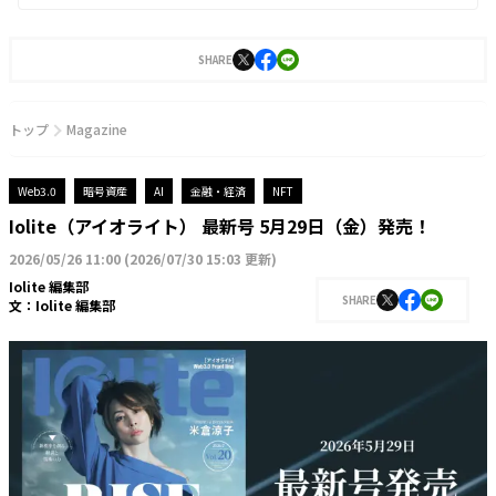
SHARE
トップ
Magazine
Web3.0
暗号資産
AI
金融・経済
NFT
Iolite（アイオライト） 最新号 5月29日（金）発売！
2026/05/26 11:00
(
2026/07/30 15:03 更新
)
Iolite 編集部
SHARE
文：
Iolite 編集部