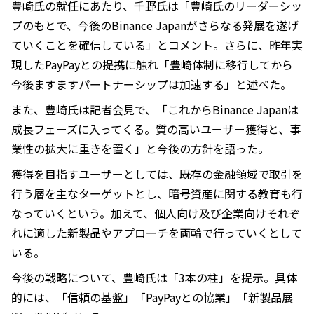
豊崎氏の就任にあたり、千野氏は「豊崎氏のリーダーシッ
プのもとで、今後のBinance Japanがさらなる発展を遂げ
ていくことを確信している」とコメント。さらに、昨年実
現したPayPayとの提携に触れ「豊崎体制に移行してから
今後ますますパートナーシップは加速する」と述べた。
また、豊崎氏は記者会見で、「これからBinance Japanは
成長フェーズに入ってくる。質の高いユーザー獲得と、事
業性の拡大に重きを置く」と今後の方針を語った。
獲得を目指すユーザーとしては、既存の金融領域で取引を
行う層を主なターゲットとし、暗号資産に関する教育も行
なっていくという。加えて、個人向け及び企業向けそれぞ
れに適した新製品やアプローチを両輪で行っていくとして
いる。
今後の戦略について、豊崎氏は「3本の柱」を提示。具体
的には、「信頼の基盤」「PayPayとの協業」「新製品展