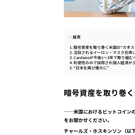
目次
暗号資産を取り巻く米国の“カオス
注目されるイーロン・マスク氏率いるS
Cardanoが今後1〜2年で取り組
利便性のみで採用され個人経済が
“日本を再び偉大に”
暗号資産を取り巻く
──米国におけるビットコイン
をお聞かせください。
チャールズ・ホスキンソン（以