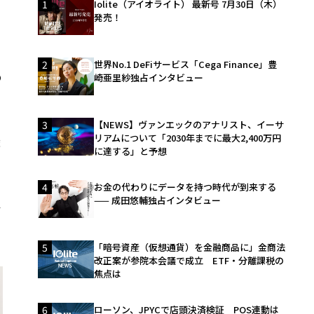
1
Iolite（アイオライト） 最新号 7月30日（木）
発売！
常
2
世界No.1 DeFiサービス「Cega Finance」豊
の
崎亜里紗独占インタビュー
、
3
【NEWS】ヴァンエックのアナリスト、イーサ
リアムについて「2030年までに最大2,400万円
権
に達する」と予想
4
お金の代わりにデータを持つ時代が到来する
—— 成田悠輔独占インタビュー
ル
5
「暗号資産（仮想通貨）を金融商品に」金商法
改正案が参院本会議で成立 ETF・分離課税の
焦点は
6
ローソン、JPYCで店頭決済検証 POS連動は