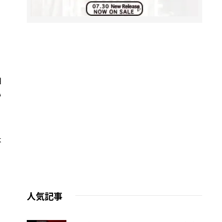
相
い
本
。
人気記事