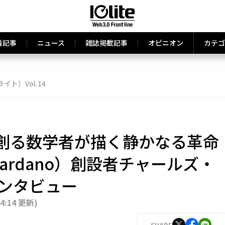
着記事
ニュース
雑誌掲載記事
オピニオン
カテゴ
ライト）Vol.14
創る数学者が描く静かなる革命
ardano）創設者チャールズ・
インタビュー
14:14 更新
)
SHARE