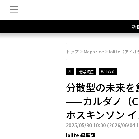
新
トップ
Magazine
Iolite（アイオ
AI
暗号資産
Web3.0
分散型の未来を
——カルダノ（C
ホスキンソン 
2025/05/30 10:00
(
2026/06/04 
Iolite 編集部