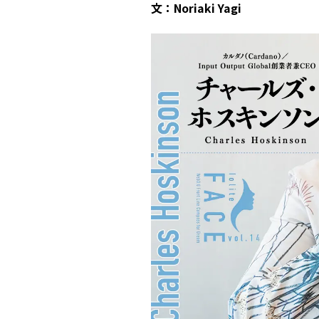
文：
Noriaki Yagi