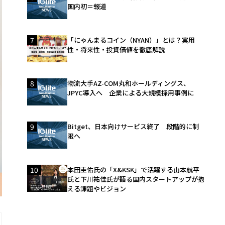
国内初＝報道
7
「にゃんまるコイン（NYAN）」とは？実用
性・将来性・投資価値を徹底解説
8
物流大手AZ-COM丸和ホールディングス、
JPYC導入へ 企業による大規模採用事例に
9
Bitget、日本向けサービス終了 段階的に制
限へ
10
本田圭佑氏の「X&KSK」で活躍する山本航平
氏と下川祐佳氏が語る国内スタートアップが抱
える課題やビジョン