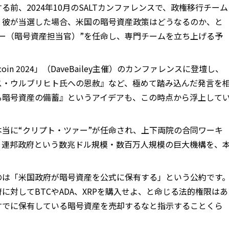
前、2024年10月のSALTカンファレンスで、政権移行チーム
、彼が当選した場合、米国の暗号資産政策はどうなるのか、と
ー（暗号資産担当官）”を任命し、専門チームを立ち上げる予
in 2024」（DaveBailey主催）のカンファレンスに登壇し、
ス・ウルブリヒト氏への恩赦』など、極めて踏み込んだ発言を
る暗号資産の備蓄』というアイデアも、この時点から浮上して
当に“クリプト・ツァー”が任命され、上下両院の合同ワーキ
。連邦政府という数兆ドル規模・数百万人規模の巨大機構を、
。
のは「米国政府が暗号資産を公式に保有する」という公約です
に対してBTCやADA、XRPを購入せよ、と命じる法的権限はあ
すでに保有している暗号資産を売却するなと指示することくら