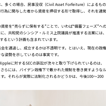
の場合、民事没収（Civil Asset Forfeiture）によるもの
法行為に関与した者から資産を押収する形で取得し、それを通
資産を“売らずに保有する”ことで、いわば“備蓄フェーズ”へ
らに、共和党のシンシア・ルミス上院議員が推進する法案には
購入するという計画も含まれています。
員会を通過し、成立するかは不透明です。とはいえ、現在の政
きな姿勢を示しているのは事実です。
そしてRippleに対するSECの訴訟が次々と取り下げられているのは、
。さらには、バイデン政権下で敷かれた規制を巻き戻すような
す。それらが実際に法制化されるかどうかは、今後100～200
。