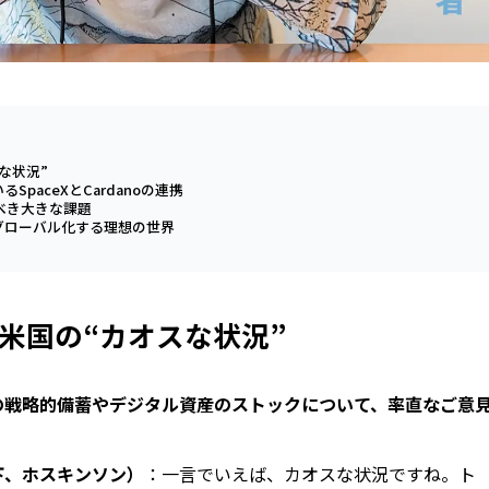
な状況”
paceXとCardanoの連携
むべき大きな課題
グローバル化する理想の世界
米国の“カオスな状況”
の戦略的備蓄やデジタル資産のストックについて、率直なご意
下、ホスキンソン）
：一言でいえば、カオスな状況ですね。ト