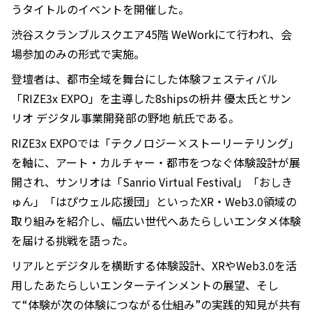
うタイトルのイベントを開催した。
渋谷スクランブルスクエア45階 WeWorkにて行われ、会
場参加のみの形式で実施。
登壇者は、都市全域を舞台にした体験フェスティバル
「RIZE3x EXPO」を主導した8shipsの枡井 優太氏とサン
リオ デジタル事業開発部の野地 航氏である。
RIZE3x EXPOでは「テクノロジー×ストーリーテリング」
を軸に、アート・カルチャー・都市をつなぐ体験設計が展
開され、サンリオは「Sanrio Virtual Festival」「おしき
ゅん」「はぴウェル応援団」といったXR・Web3.0領域の
取り組みを紹介し、幅広い世代へあたらしいエンタメ体験
を届ける挑戦を語った。
リアルとデジタルを横断する体験設計、XRやWeb3.0を活
用したあたらしいエンターテインメントの展望、そし
て“体験が次の体験につながる仕組み”の実践的知見が共有