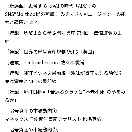
［新連載］思考する kikAIの時代「AIだけの
SNS“Moltbook”の衝撃！ みえてきたAIエージェントの能
力と課題とは⁉」
［連載］貨幣史から学ぶ暗号資産 第4回「価値証明の設
計」
［連載］世界の暗号資産規制 Vol 5「英国」
［連載］Tech and Future 佐々木俊尚
［連載］NFTビジネス最前線「趣味が資産になる時代？
実物資産とNFTの最前線」
［連載］ANTENNA「若返るクラゲは“不老不死”の夢をみ
るか」
「暗号資産の市場動向①」
マネックス証券 暗号資産アナリスト 松嶋真倫
「暗号資産の市場動向②」