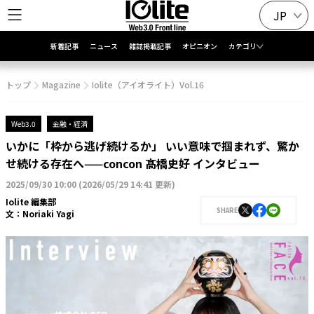
JP
新着記事
ニュース
雑誌掲載記事
オピニオン
カテゴリ
トップ
Magazine
Iolite（アイオライト）Vol.16
Web3.0
金融・経済
いかに「枠から逃げ続けるか」 いい意味で掴まれず、驚か
せ続ける存在へ——concon 髙橋史好 インタビュー
2025/09/30 10:00
(
2026/05/29 14:41 更新
)
Iolite 編集部
SHARE
文：
Noriaki Yagi