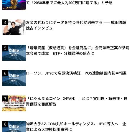
て「2030年までに最大2,400万円に達する」と予想
4
お金の代わりにデータを持つ時代が到来する —— 成田悠輔
独占インタビュー
5
「暗号資産（仮想通貨）を金融商品に」金商法改正案が参院
本会議で成立 ETF・分離課税の焦点は
6
ローソン、JPYCで店頭決済検証 POS連動は国内初＝報道
7
「にゃんまるコイン（NYAN）」とは？実用性・将来性・投
資価値を徹底解説
8
物流大手AZ-COM丸和ホールディングス、JPYC導入へ 企
業による大規模採用事例に