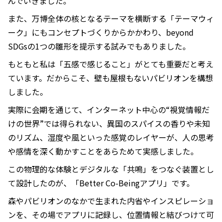
んでいきました。
また、万博全体の核となるテーマを横断する「テーマウィ
ーク」にもコンセプトづくりからかかわり、beyond
SDGsの1つの雛形を提示する試みでもありました。
もともと私は「五感で感じること」がとても重要だと考え
ています。だからこそ、壁も屋根もないパビリオンを構想
しました。
実際に会期を通じて、インターネット中心の“視覚情報だ
けの世界”では得られない、異国のスパイスの香りや未知
のリズム、湿度や風といった感覚のレイヤーが、人の思考
や感情を深く動かすことをあらためて実感しました。
この物理的な体験とデジタルな「共鳴」をつなぐ装置とし
て設計したのが、「Better Co-Beingアプリ」です。
森やパビリオンのなかで生まれた内省やインスピレーショ
ンを、その場でアプリに記録し、位置情報と結びつけて可