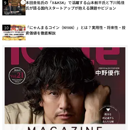
9
本田圭佑氏の「X&KSK」で活躍する山本航平氏と下川祐佳
氏が語る国内スタートアップが抱える課題やビジョン
10
「にゃんまるコイン（NYAN）」とは？実用性・将来性・投
資価値を徹底解説