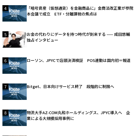
4
「暗号資産（仮想通貨）を金融商品に」金商法改正案が参院
本会議で成立 ETF・分離課税の焦点は
5
お金の代わりにデータを持つ時代が到来する —— 成田悠輔
独占インタビュー
6
ローソン、JPYCで店頭決済検証 POS連動は国内初＝報道
7
Bitget、日本向けサービス終了 段階的に制限へ
8
物流大手AZ-COM丸和ホールディングス、JPYC導入へ 企
業による大規模採用事例に