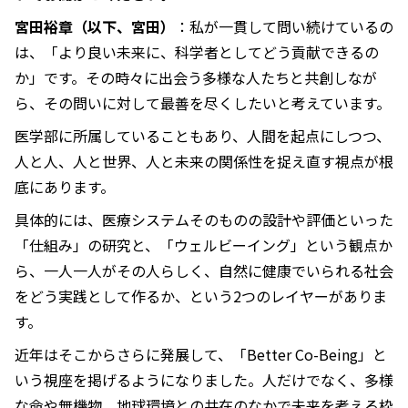
宮田裕章（以下、宮田）
：私が一貫して問い続けているの
は、「より良い未来に、科学者としてどう貢献できるの
か」です。その時々に出会う多様な人たちと共創しなが
ら、その問いに対して最善を尽くしたいと考えています。
医学部に所属していることもあり、人間を起点にしつつ、
人と人、人と世界、人と未来の関係性を捉え直す視点が根
底にあります。
具体的には、医療システムそのものの設計や評価といった
「仕組み」の研究と、「ウェルビーイング」という観点か
ら、一人一人がその人らしく、自然に健康でいられる社会
をどう実践として作るか、という2つのレイヤーがありま
す。
近年はそこからさらに発展して、「Better Co-Being」と
いう視座を掲げるようになりました。人だけでなく、多様
な命や無機物、地球環境との共在のなかで未来を考える枠