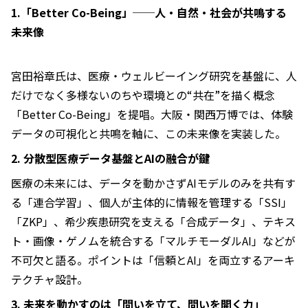
1.「Better Co-Being」──人・自然・社会が共鳴する
未来像
宮田裕章氏は、医療・ウェルビーイング研究を基盤に、人
だけでなく多様ないのちや環境との“共在”を描く概念
「Better Co-Being」を提唱。大阪・関西万博では、体験
データの可視化と共鳴を軸に、この未来像を実装した。
2. 分散型医療データ基盤とAIの融合が鍵
医療の未来には、データを動かさずAIモデルのみを共有す
る「連合学習」、個人が主体的に情報を管理する「SSI」
「ZKP」、希少疾患研究を支える「合成データ」、テキス
ト・画像・ゲノムを統合する「マルチモーダルAI」などが
不可欠と語る。ポイントは「信頼とAI」を両立するアーキ
テクチャ設計。
3. 未来を動かすのは「問いを立て、問いを開く力」