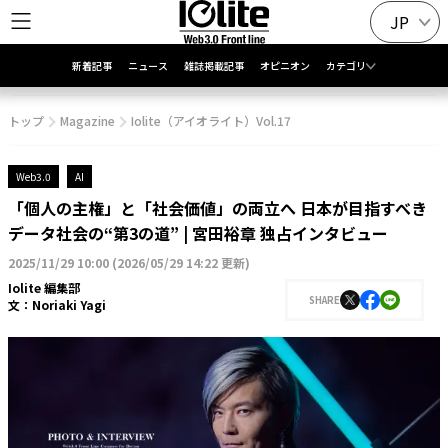
JP
新着記事
ニュース
雑誌掲載記事
オピニオン
カテゴリ
トップ
Magazine
Iolite（アイオライト）Vol.17
Web3.0
AI
「個人の主権」と「社会価値」の両立へ 日本が目指すべき
データ社会の“第3の道” | 宮田裕章 独占インタビュー
2025/11/29 10:00
(
2026/05/29 14:22 更新
)
Iolite 編集部
SHARE
文：
Noriaki Yagi