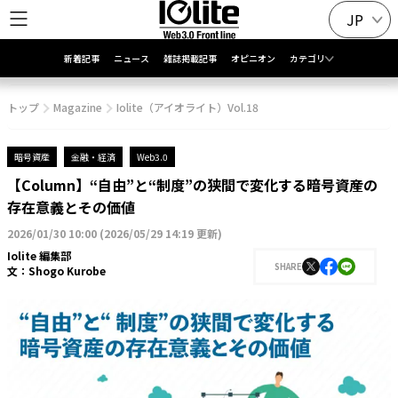
JP
新着記事
ニュース
雑誌掲載記事
オピニオン
カテゴリ
トップ
Magazine
Iolite（アイオライト）Vol.18
暗号資産
金融・経済
Web3.0
【Column】“自由”と“制度”の狭間で変化する暗号資産の
存在意義とその価値
2026/01/30 10:00
(
2026/05/29 14:19 更新
)
Iolite 編集部
SHARE
文：
Shogo Kurobe