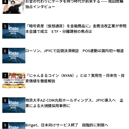
4
お金の代わりにデータを持つ時代が到来する —— 成田悠輔
独占インタビュー
5
「暗号資産（仮想通貨）を金融商品に」金商法改正案が参院
本会議で成立 ETF・分離課税の焦点は
6
ローソン、JPYCで店頭決済検証 POS連動は国内初＝報道
7
「にゃんまるコイン（NYAN）」とは？実用性・将来性・投
資価値を徹底解説
8
物流大手AZ-COM丸和ホールディングス、JPYC導入へ 企
業による大規模採用事例に
9
Bitget、日本向けサービス終了 段階的に制限へ