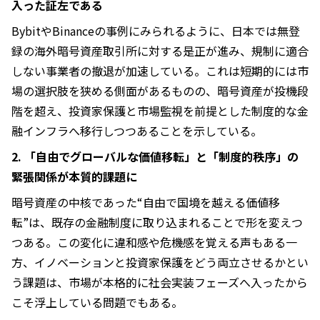
入った証左である
BybitやBinanceの事例にみられるように、日本では無登
録の海外暗号資産取引所に対する是正が進み、規制に適合
しない事業者の撤退が加速している。これは短期的には市
場の選択肢を狭める側面があるものの、暗号資産が投機段
階を超え、投資家保護と市場監視を前提とした制度的な金
融インフラへ移行しつつあることを示している。
2. 「自由でグローバルな価値移転」と「制度的秩序」の
緊張関係が本質的課題に
暗号資産の中核であった“自由で国境を越える価値移
転”は、既存の金融制度に取り込まれることで形を変えつ
つある。この変化に違和感や危機感を覚える声もある一
方、イノベーションと投資家保護をどう両立させるかとい
う課題は、市場が本格的に社会実装フェーズへ入ったから
こそ浮上している問題でもある。