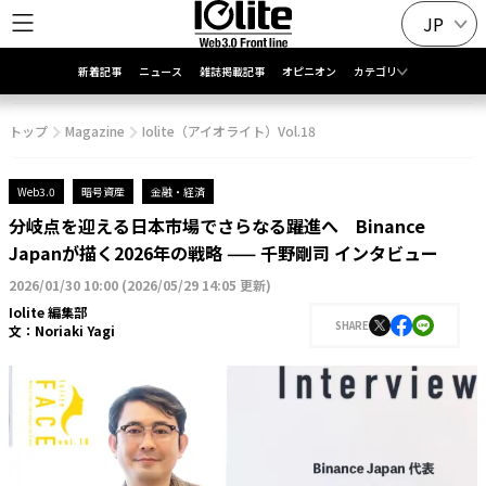
JP
新着記事
ニュース
雑誌掲載記事
オピニオン
カテゴリ
トップ
Magazine
Iolite（アイオライト）Vol.18
Web3.0
暗号資産
金融・経済
分岐点を迎える日本市場でさらなる躍進へ Binance
Japanが描く2026年の戦略 —— 千野剛司 インタビュー
2026/01/30 10:00
(
2026/05/29 14:05 更新
)
Iolite 編集部
SHARE
文：
Noriaki Yagi