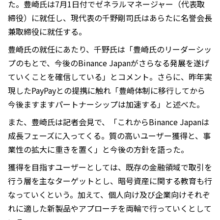
た。豊崎氏は7月1日付でゼネラルマネージャー（代表取
締役）に就任し、現代表の千野剛司氏はあらたに名誉会長
兼取締役に就任する。
豊崎氏の就任にあたり、千野氏は「豊崎氏のリーダーシッ
プのもとで、今後のBinance Japanがさらなる発展を遂げ
ていくことを確信している」とコメント。さらに、昨年実
現したPayPayとの提携に触れ「豊崎体制に移行してから
今後ますますパートナーシップは加速する」と述べた。
また、豊崎氏は記者会見で、「これからBinance Japanは
成長フェーズに入ってくる。質の高いユーザー獲得と、事
業性の拡大に重きを置く」と今後の方針を語った。
獲得を目指すユーザーとしては、既存の金融領域で取引を
行う層を主なターゲットとし、暗号資産に関する教育も行
なっていくという。加えて、個人向け及び企業向けそれぞ
れに適した新製品やアプローチを両輪で行っていくとして