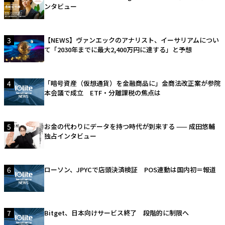
ンタビュー
3
【NEWS】ヴァンエックのアナリスト、イーサリアムについ
て「2030年までに最大2,400万円に達する」と予想
4
「暗号資産（仮想通貨）を金融商品に」金商法改正案が参院
本会議で成立 ETF・分離課税の焦点は
5
お金の代わりにデータを持つ時代が到来する —— 成田悠輔
独占インタビュー
6
ローソン、JPYCで店頭決済検証 POS連動は国内初＝報道
7
Bitget、日本向けサービス終了 段階的に制限へ