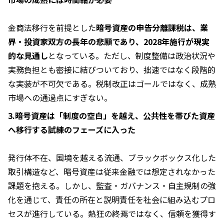
金商法移行を前提とした
暗号資産の申告分離課税は、業
界・投資家双方の長年の悲願であり、2028年施行が現実
的な見通し
となっている。ただし、制度整備は政治状況や
実務負担とも密接に結びついており、拙速ではなく段階的
な実装が不可欠である。税制改正はゴールではなく、成熟
市場への通過点にすぎない。
3.暗号資産は「制度の空白」を越え、公共性を帯びた資産
へ移行する試練のフェーズに入った
発行体不在、国境を越える流通、ブラックボックス化した
取引構造など、暗号資産は従来金融では想定されなかった
課題を抱える。しかし、監査・ガバナンス・自主規制の強
化を通じて、責任の所在と説明責任を社会に組み込むプロ
セスが進行している。熱狂の終焉ではなく、信頼を獲得す