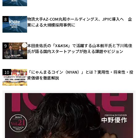
8
物流大手AZ-COM丸和ホールディングス、JPYC導入へ 企
業による大規模採用事例に
9
本田圭佑氏の「X&KSK」で活躍する山本航平氏と下川祐佳
氏が語る国内スタートアップが抱える課題やビジョン
10
「にゃんまるコイン（NYAN）」とは？実用性・将来性・投
資価値を徹底解説