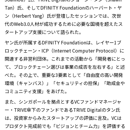
Tan）氏、そしてDFINITY Foundationのハーバート・ヤ
ン（Herbert Yang）氏が登壇したセッションでは、次世
代のWeb3.0人材が成功するために必要な国境を超えたス
タートアップ支援について語られた。
ヤン氏が所属するDFINITY Foundationは、レイヤー1ブ
ロックチェーン・ICP（Internet Computer Protocol）に
関連する非営利団体。これまでの活動から「開発者にとっ
て、ブロックチェーン選びは事業の成否を左右する」と述
べた。その上で、重要な3要素として「自由度の高い開発
環境（キャンバス）」「セキュリティの担保」「助成金や
コミュニティ支援」をあげた。
また、シンガポールを拠点とするVCファンドマネージャ
ー・TRIVE傘下のファンドであるTRIVE Digitalのタン氏
は、投資家からみたスタートアップの評価に言及。VCは
プロダクト完成前でも「ビジョンとチーム力」を評価する