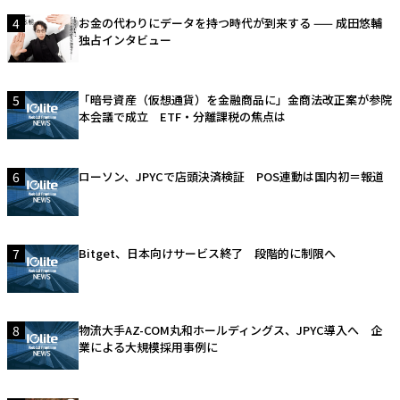
4
お金の代わりにデータを持つ時代が到来する —— 成田悠輔
独占インタビュー
5
「暗号資産（仮想通貨）を金融商品に」金商法改正案が参院
本会議で成立 ETF・分離課税の焦点は
6
ローソン、JPYCで店頭決済検証 POS連動は国内初＝報道
7
Bitget、日本向けサービス終了 段階的に制限へ
8
物流大手AZ-COM丸和ホールディングス、JPYC導入へ 企
業による大規模採用事例に