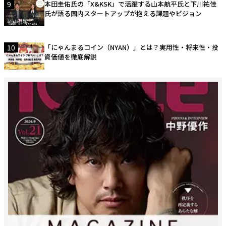
9
本田圭佑氏の「X&KSK」で活躍する山本航平氏と下川祐佳
氏が語る国内スタートアップが抱える課題やビジョン
10
「にゃんまるコイン（NYAN）」とは？実用性・将来性・投
資価値を徹底解説