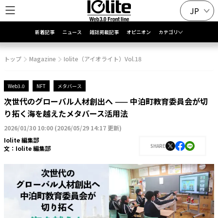
JP
新着記事
ニュース
雑誌掲載記事
オピニオン
カテゴリ
トップ
Magazine
Iolite（アイオライト）Vol.18
Web3.0
NFT
メタバース
次世代のグローバル人材創出へ —— 中泊町教育委員会が切
り拓く海を越えたメタバース活用法
2026/01/30 10:00
(
2026/05/29 14:17 更新
)
Iolite 編集部
SHARE
文：
Iolite 編集部