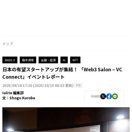
トップ
Web3.0
暗号資産
金融・経済
AI
NFT
日本の有望スタートアップが集結！ 「Web3 Salon – VC
Connect」イベントレポート
2025/09/18 17:30
(
2025/10/15 08:02 更新
)
PR
Iolite 編集部
SHARE
文：
Shogo Kurobe