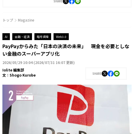
SHARE
トップ
Magazine
AI
金融・経済
暗号資産
Web3.0
PayPayからみた「日本の決済の未来」 現金を必要としな
い金融のスーパーアプリ化
2026/05/29 10:04
(
2026/07/31 16:07 更新
)
Iolite 編集部
SHARE
文：
Shogo Kurobe