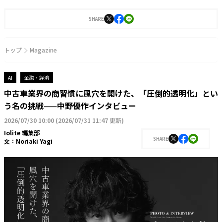
SHARE
トップ
Magazine
AI
金融・経済
中古車業界の商習慣に風穴を開けた、「圧倒的透明化」とい
う名の挑戦——中野優作インタビュー
2026/07/30 10:00
(
2026/07/31 11:47 更新
)
Iolite 編集部
SHARE
文：
Noriaki Yagi