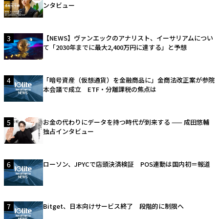
ンタビュー
3
【NEWS】ヴァンエックのアナリスト、イーサリアムについ
て「2030年までに最大2,400万円に達する」と予想
4
「暗号資産（仮想通貨）を金融商品に」金商法改正案が参院
本会議で成立 ETF・分離課税の焦点は
5
お金の代わりにデータを持つ時代が到来する —— 成田悠輔
独占インタビュー
6
ローソン、JPYCで店頭決済検証 POS連動は国内初＝報道
7
Bitget、日本向けサービス終了 段階的に制限へ