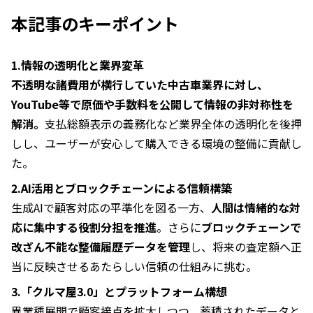
本記事のキーポイント
1.情報の透明化と業界変革
不透明な諸費用が横行していた中古車業界に対し、
YouTube等で原価や手数料を公開して情報の非対称性を
解消。
支払総額表示の義務化など業界全体の透明化を後押
しし、ユーザーが安心して購入できる環境の整備に貢献し
た。
2.AI活用とブロックチェーンによる信頼構築
生成AIで顧客対応の平準化を図る一方、
人間は情緒的な対
応に集中する役割分担を推進
。さらに
ブロックチェーンで
改ざん不能な整備履歴データを管理
し、将来の査定額へ正
当に反映させるあたらしい信頼の仕組みに挑む。
3.「クルマ屋3.0」とプラットフォーム構想
異業種展開で顧客接点を拡大しつつ、蓄積されたデータと