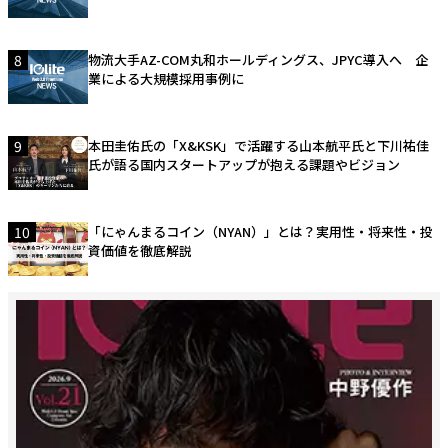
8
物流大手AZ-COM丸和ホールディングス、JPYC導入へ 企
業による大規模採用事例に
9
本田圭佑氏の「X&KSK」で活躍する山本航平氏と下川祐佳
氏が語る国内スタートアップが抱える課題やビジョン
10
「にゃんまるコイン（NYAN）」とは？実用性・将来性・投
資価値を徹底解説