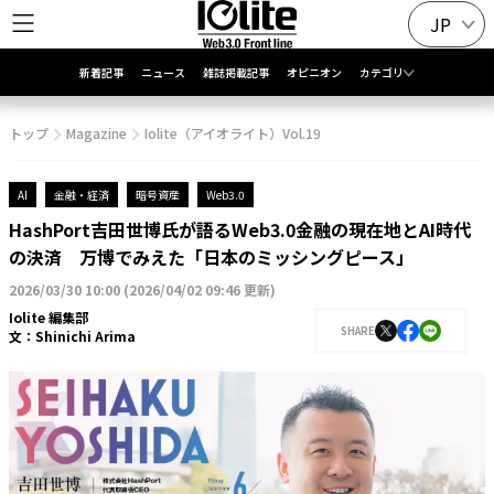
JP
新着記事
ニュース
雑誌掲載記事
オピニオン
カテゴリ
トップ
Magazine
Iolite（アイオライト）Vol.19
AI
金融・経済
暗号資産
Web3.0
HashPort吉田世博氏が語るWeb3.0金融の現在地とAI時代
の決済 万博でみえた「日本のミッシングピース」
2026/03/30 10:00
(
2026/04/02 09:46 更新
)
Iolite 編集部
SHARE
文：
Shinichi Arima