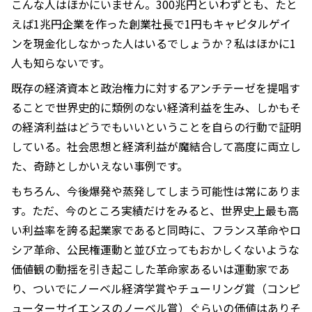
こんな人はほかにいません。300兆円といわずとも、たと
えば1兆円企業を作った創業社長で1円もキャピタルゲイ
ンを現金化しなかった人はいるでしょうか？私はほかに1
人も知らないです。
既存の経済資本と政治権力に対するアンチテーゼを提唱す
ることで世界史的に類例のない経済利益を生み、しかもそ
の経済利益はどうでもいいということを自らの行動で証明
している。社会思想と経済利益が魔結合して高度に両立し
た、奇跡としかいえない事例です。
もちろん、今後爆発や蒸発してしまう可能性は常にありま
す。ただ、今のところ実績だけをみると、世界史上最も高
い利益率を誇る起業家であると同時に、フランス革命やロ
シア革命、公民権運動と並び立ってもおかしくないような
価値観の動揺を引き起こした革命家あるいは運動家であ
り、ついでにノーベル経済学賞やチューリング賞（コンピ
ューターサイエンスのノーベル賞）ぐらいの価値はありそ