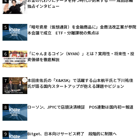
4
お金の代わりにデータを持つ時代が到来する —— 成田悠輔
独占インタビュー
5
「暗号資産（仮想通貨）を金融商品に」金商法改正案が参院
本会議で成立 ETF・分離課税の焦点は
6
「にゃんまるコイン（NYAN）」とは？実用性・将来性・投
資価値を徹底解説
7
本田圭佑氏の「X&KSK」で活躍する山本航平氏と下川祐佳
氏が語る国内スタートアップが抱える課題やビジョン
8
ローソン、JPYCで店頭決済検証 POS連動は国内初＝報道
9
Bitget、日本向けサービス終了 段階的に制限へ