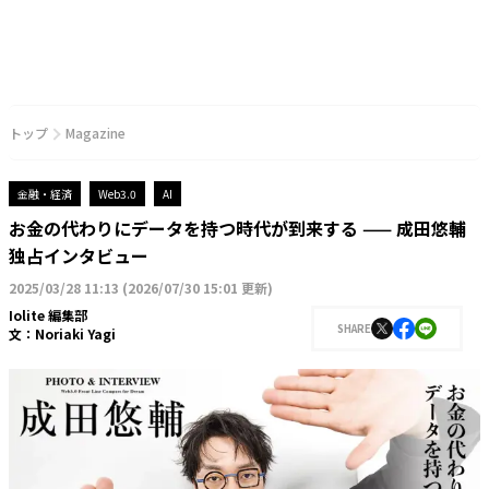
トップ
Magazine
金融・経済
Web3.0
AI
お金の代わりにデータを持つ時代が到来する —— 成田悠輔
独占インタビュー
2025/03/28 11:13
(
2026/07/30 15:01 更新
)
Iolite 編集部
SHARE
文：
Noriaki Yagi