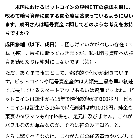
──米国におけるビットコインの現物ETFの承認を機に、
改めて暗号資産に関する関心度は高まっているように思い
ます。成田さんは暗号資産に関してどのような考えをお持
ちですか？
成田悠輔（以下、成田）
：怪しげでいかがわしい存在です
ね（笑）。最初に断っておきますが、私は暗号資産への投
資を勧めたりは絶対にしないです（笑）。
ただ、あくまで事実として、奇跡的な何かが起きていま
す。ビットコインや暗号資産全体は人類史上最も早い初速
で成長しているスタートアップあるいは資産ですよね。ビ
ットコインは誕生から15年で時価総額が約300兆円。ビッ
トコインは誕生から15年で時価総額は約300兆円。純金も
東京のタワマンもApple株も、足元に及びません。これが
バブルなのか革命なのか、それは神のみぞ知る、と。
さらに驚くべきなのは、これがただの経済革命やバブルで