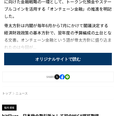
に向けた金融戦略の一環として、トークン化預金やステー
ブルコインを活用する「オンチェーン金融」の推進を明記
した。
骨太方針は内閣が毎年6月から7月にかけて閣議決定する
経済財政政策の基本方針で、翌年度の予算編成の土台とな
る文書。オンチェーン金融という語が骨太方針に盛り込ま
れたのは今回が...
オリジナルサイトで読む
SHARE
トップ
ニュース
暗号資産
bitFlyer、日本発の取引所として初のMiCA認可取得