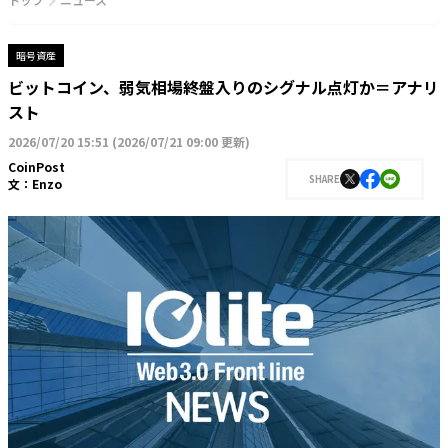
暗号資産
ビットコイン、弱気相場終盤入りのシグナル点灯か＝アナリ
スト
2026/07/20 15:51
(
2026/07/21 09:00 更新
)
CoinPost
SHARE
文：
Enzo