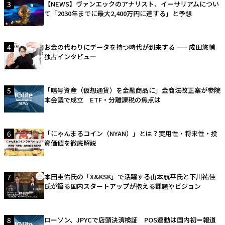
3
【NEWS】ヴァンエックのアナリスト、イーサリアムについ
て「2030年までに最大2,400万円に達する」と予想
4
お金の代わりにデータを持つ時代が到来する —— 成田悠輔
独占インタビュー
5
「暗号資産（仮想通貨）を金融商品に」金商法改正案が参院
本会議で成立 ETF・分離課税の焦点は
6
「にゃんまるコイン（NYAN）」とは？実用性・将来性・投
資価値を徹底解説
7
本田圭佑氏の「X&KSK」で活躍する山本航平氏と下川祐佳
氏が語る国内スタートアップが抱える課題やビジョン
8
ローソン、JPYCで店頭決済検証 POS連動は国内初＝報道