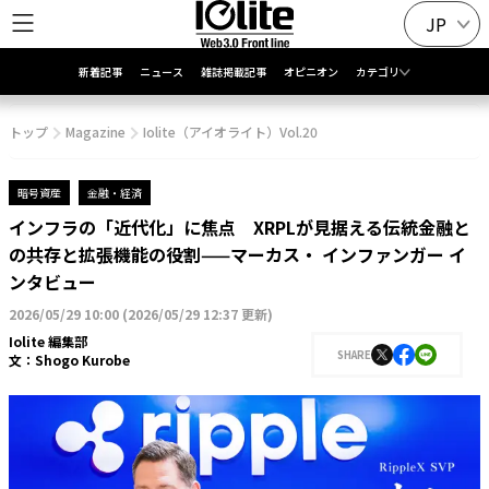
JP
新着記事
ニュース
雑誌掲載記事
オピニオン
カテゴリ
トップ
Magazine
Iolite（アイオライト）Vol.20
暗号資産
金融・経済
インフラの「近代化」に焦点 XRPLが見据える伝統金融と
の共存と拡張機能の役割——マーカス・ インファンガー イ
ンタビュー
2026/05/29 10:00
(
2026/05/29 12:37 更新
)
Iolite 編集部
SHARE
文：
Shogo Kurobe