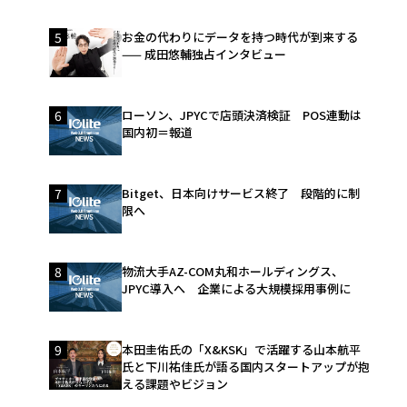
5
お金の代わりにデータを持つ時代が到来する
—— 成田悠輔独占インタビュー
6
ローソン、JPYCで店頭決済検証 POS連動は
国内初＝報道
7
Bitget、日本向けサービス終了 段階的に制
限へ
8
物流大手AZ-COM丸和ホールディングス、
JPYC導入へ 企業による大規模採用事例に
9
本田圭佑氏の「X&KSK」で活躍する山本航平
氏と下川祐佳氏が語る国内スタートアップが抱
える課題やビジョン