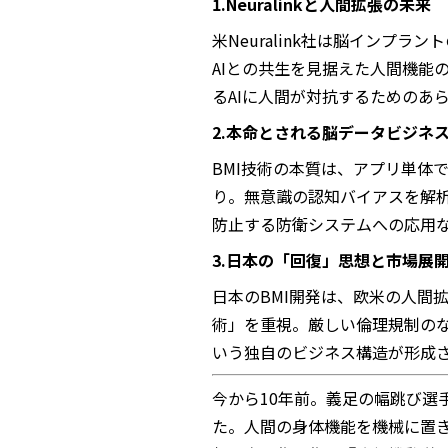
1.Neuralinkと人間拡張の未来
米Neuralink社は脳インプ
AIとの共生を見据えた人間機能
るAIに人間が対抗するためのあ
2.本命とされる脳データビジネ
BMI技術の本質は、アプリ単体
り。無意識の認知バイアスを解
防止する防衛システムへの応用
3.日本の「回復」思想と市場展
日本のBMI開発は、欧米の人間
術」を重視。厳しい倫理規制の
いう独自のビジネス構造が形成
今から10年前。義足の幅跳び選
た。人間の身体機能を機械に置