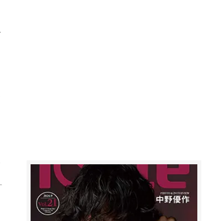
す
を
と
士