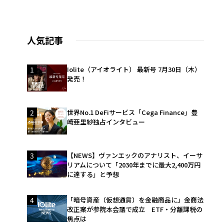
人気記事
1
Iolite（アイオライト） 最新号 7月30日（木）
発売！
2
世界No.1 DeFiサービス「Cega Finance」豊
崎亜里紗独占インタビュー
3
【NEWS】ヴァンエックのアナリスト、イーサ
リアムについて「2030年までに最大2,400万円
に達する」と予想
4
「暗号資産（仮想通貨）を金融商品に」金商法
改正案が参院本会議で成立 ETF・分離課税の
焦点は