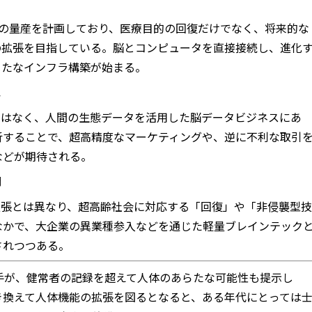
ラントの量産を計画しており、医療目的の回復だけでなく、将来的な
の拡張を目指している。脳とコンピュータを直接接続し、進化
らたなインフラ構築が始まる。
ス
ではなく、人間の生態データを活用した脳データビジネスにあ
析することで、超高精度なマーケティングや、逆に不利な取引
などが期待される。
開
拡張とは異なり、超高齢社会に対応する「回復」や「非侵襲型技
なかで、大企業の異業種参入などを通じた軽量ブレインテック
されつつある。
手が、健常者の記録を超えて人体のあらたな可能性も提示し
き換えて人体機能の拡張を図るとなると、ある年代にとっては