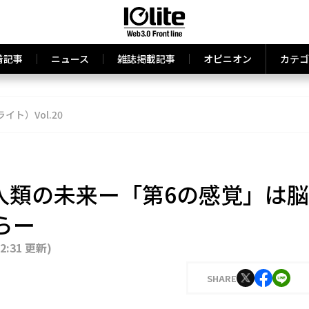
着記事
ニュース
雑誌掲載記事
オピニオン
カテゴ
ライト）Vol.20
る人類の未来ー「第6の感覚」は脳
らー
12:31 更新
)
SHARE