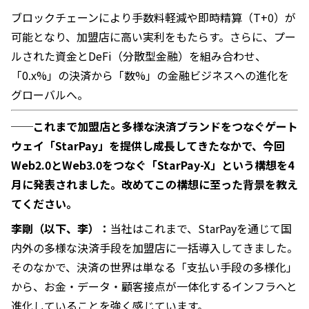
ブロックチェーンにより手数料軽減や即時精算（T+0）が
可能となり、加盟店に高い実利をもたらす。さらに、プー
ルされた資金とDeFi（分散型金融）を組み合わせ、
「0.x%」の決済から「数%」の金融ビジネスへの進化を
グローバルへ。
──
これまで加盟店と多様な決済ブランドをつなぐゲート
ウェイ「StarPay」を提供し成長してきたなかで、今回
Web2.0とWeb3.0をつなぐ「StarPay-X」という構想を4
月に発表されました。改めてこの構想に至った背景を教え
てください。
李剛（以下、李）：
当社はこれまで、StarPayを通じて国
内外の多様な決済手段を加盟店に一括導入してきました。
そのなかで、決済の世界は単なる「支払い手段の多様化」
から、お金・データ・顧客接点が一体化するインフラへと
進化していることを強く感じています。