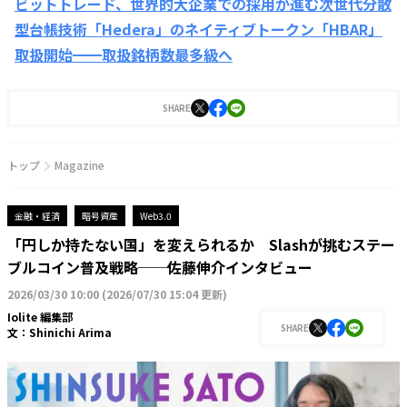
ビットトレード、世界的大企業での採用が進む次世代分散
型台帳技術「Hedera」のネイティブトークン「HBAR」
取扱開始━━取扱銘柄数最多級へ
SHARE
トップ
Magazine
金融・経済
暗号資産
Web3.0
「円しか持たない国」を変えられるか Slashが挑むステー
ブルコイン普及戦略──佐藤伸介インタビュー
2026/03/30 10:00
(
2026/07/30 15:04 更新
)
Iolite 編集部
SHARE
文：
Shinichi Arima