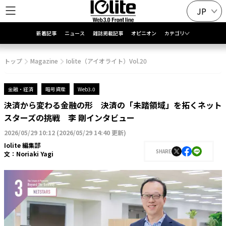
JP
新着記事
ニュース
雑誌掲載記事
オピニオン
カテゴリ
トップ
Magazine
Iolite（アイオライト）Vol.20
金融・経済
暗号資産
Web3.0
決済から変わる金融の形 決済の「未踏領域」を拓くネット
スターズの挑戦 李 剛インタビュー
2026/05/29 10:12
(
2026/05/29 14:40 更新
)
Iolite 編集部
SHARE
文：
Noriaki Yagi