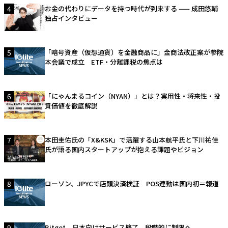
4
お金の代わりにデータを持つ時代が到来する —— 成田悠輔
独占インタビュー
5
「暗号資産（仮想通貨）を金融商品に」金商法改正案が参院
本会議で成立 ETF・分離課税の焦点は
6
「にゃんまるコイン（NYAN）」とは？実用性・将来性・投
資価値を徹底解説
7
本田圭佑氏の「X&KSK」で活躍する山本航平氏と下川祐佳
氏が語る国内スタートアップが抱える課題やビジョン
8
ローソン、JPYCで店頭決済検証 POS連動は国内初＝報道
9
Bitget、日本向けサービス終了 段階的に制限へ