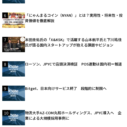
6
「にゃんまるコイン（NYAN）」とは？実用性・将来性・投
資価値を徹底解説
7
本田圭佑氏の「X&KSK」で活躍する山本航平氏と下川祐佳
氏が語る国内スタートアップが抱える課題やビジョン
8
ローソン、JPYCで店頭決済検証 POS連動は国内初＝報道
9
Bitget、日本向けサービス終了 段階的に制限へ
10
物流大手AZ-COM丸和ホールディングス、JPYC導入へ 企
業による大規模採用事例に