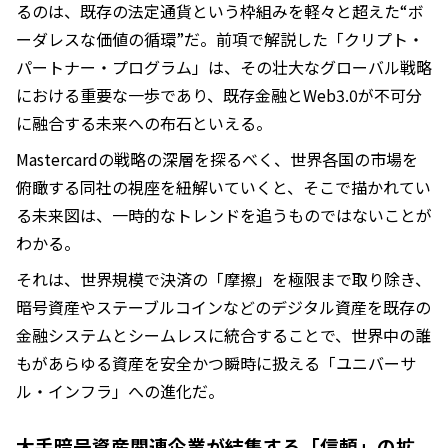
るのは、既存の法定通貨という枠組みを軽々と超えた“ボ
ーダレスな価値の循環”だ。前項で解説した「クリプト・
パートナー・プログラム」は、その壮大なグローバル戦略
における重要な一歩であり、既存金融とWeb3.0が不可分
に融合する未来への布石といえる。
Mastercardの戦略の深層を探るべく、世界各国の市場を
俯瞰する同社の視座を紐解いていくと、そこで描かれてい
る未来図は、一時的なトレンドを追うものではないことが
わかる。
それは、世界規模で決済の「摩擦」を極限まで取り除き、
暗号資産やステーブルコインなどのデジタル資産を既存の
金融システムとシームレスに統合することで、世界中の誰
もがあらゆる資産を安全かつ瞬時に扱える「ユニバーサ
ル・インフラ」への進化だ。
大手暗号資産関連企業が結集する「信頼」の拡