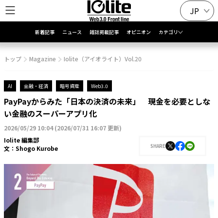
JP
新着記事
ニュース
雑誌掲載記事
オピニオン
カテゴリ
トップ
Magazine
Iolite（アイオライト）Vol.20
AI
金融・経済
暗号資産
Web3.0
PayPayからみた「日本の決済の未来」 現金を必要としな
い金融のスーパーアプリ化
2026/05/29 10:04
(
2026/07/31 16:07 更新
)
Iolite 編集部
SHARE
文：
Shogo Kurobe