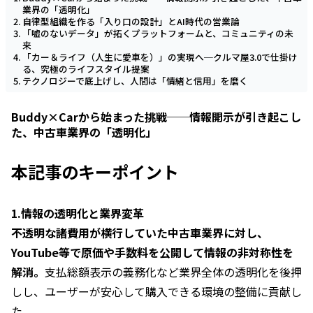
業界の「透明化」
自律型組織を作る「入り口の設計」とAI時代の営業論
「嘘のないデータ」が拓くプラットフォームと、コミュニティの未
来
「カー＆ライフ（人生に愛車を）」の実現へ─クルマ屋3.0で仕掛け
る、究極のライフスタイル提案
テクノロジーで底上げし、人間は「情緒と信用」を磨く
Buddy×Carから始まった挑戦──情報開示が引き起こし
た、中古車業界の「透明化」
本記事のキーポイント
1.情報の透明化と業界変革
不透明な諸費用が横行していた中古車業界に対し、
YouTube等で原価や手数料を公開して情報の非対称性を
解消。
支払総額表示の義務化など業界全体の透明化を後押
しし、ユーザーが安心して購入できる環境の整備に貢献し
た。