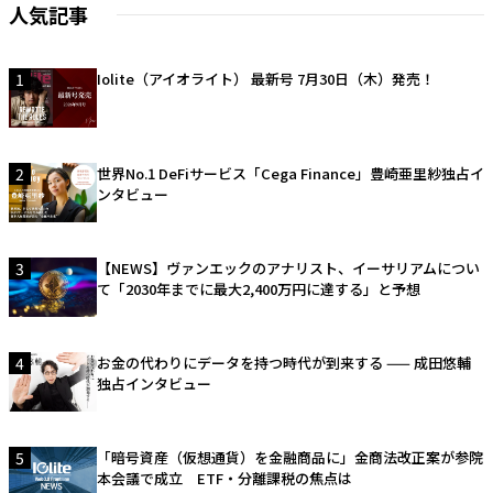
人気記事
1
Iolite（アイオライト） 最新号 7月30日（木）発売！
2
世界No.1 DeFiサービス「Cega Finance」豊崎亜里紗独占イ
ンタビュー
3
【NEWS】ヴァンエックのアナリスト、イーサリアムについ
て「2030年までに最大2,400万円に達する」と予想
4
お金の代わりにデータを持つ時代が到来する —— 成田悠輔
独占インタビュー
5
「暗号資産（仮想通貨）を金融商品に」金商法改正案が参院
本会議で成立 ETF・分離課税の焦点は