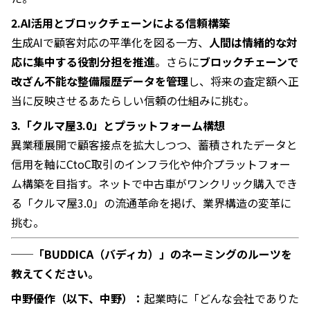
2.AI活用とブロックチェーンによる信頼構築
生成AIで顧客対応の平準化を図る一方、
人間は情緒的な対
応に集中する役割分担を推進
。さらに
ブロックチェーンで
改ざん不能な整備履歴データを管理
し、将来の査定額へ正
当に反映させるあたらしい信頼の仕組みに挑む。
3.「クルマ屋3.0」とプラットフォーム構想
異業種展開で顧客接点を拡大しつつ、蓄積されたデータと
信用を軸にCtoC取引のインフラ化や仲介プラットフォー
ム構築を目指す。ネットで中古車がワンクリック購入でき
る「クルマ屋3.0」の流通革命を掲げ、業界構造の変革に
挑む。
──「BUDDICA（バディカ）」のネーミングのルーツを
教えてください。
中野優作（以下、中野）：
起業時に「どんな会社でありた