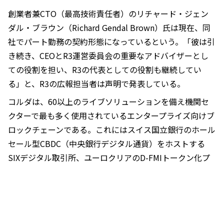
創業者兼CTO（最高技術責任者）のリチャード・ジェン
ダル・ブラウン（Richard Gendal Brown）氏は現在、同
社でパート勤務の契約形態になっているという。「彼は引
き続き、CEOとR3運営委員会の重要なアドバイザーとし
ての役割を担い、R3の代表としての役割も継続してい
る」と、R3の広報担当者は声明で発表している。
コルダは、60以上のライブソリューションを備え機関セ
クターで最も多く使用されているエンタープライズ向けブ
ロックチェーンである。これにはスイス国立銀行のホール
セール型CBDC（中央銀行デジタル通貨）をホストする
SIXデジタル取引所、ユーロクリアのD-FMIトークン化プ
ラットフォーム、担保モビリティ会社HQLAがふくまれて
いる。
担保会社は、BNPパリバ、ドイツ取引所、ゴールドマン
サックス、HSBC、JPモルガン、UBSなどの支援を受けて