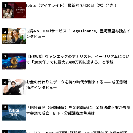
1
Iolite（アイオライト） 最新号 7月30日（木）発売！
2
世界No.1 DeFiサービス「Cega Finance」豊崎亜里紗独占イ
ンタビュー
3
【NEWS】ヴァンエックのアナリスト、イーサリアムについ
て「2030年までに最大2,400万円に達する」と予想
4
お金の代わりにデータを持つ時代が到来する —— 成田悠輔
独占インタビュー
5
「暗号資産（仮想通貨）を金融商品に」金商法改正案が参院
本会議で成立 ETF・分離課税の焦点は
ローソン、JPYCで店頭決済検証 POS連動は国内初＝報道