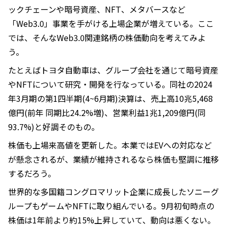
ックチェーンや暗号資産、NFT、メタバースなど
「Web3.0」事業を手がける上場企業が増えている。ここ
では、そんなWeb3.0関連銘柄の株価動向を考えてみよ
う。
たとえばトヨタ自動車は、グループ会社を通じて暗号資産
やNFTについて研究・開発を行なっている。同社の2024
年3月期の第1四半期(4~6月期)決算は、売上高10兆5,468
億円(前年 同期比24.2%増)、営業利益1兆1,209億円(同
93.7%)と好調そのもの。
株価も上場来高値を更新した。本業ではEVへの対応など
が懸念されるが、業績が維持されるなら株価も堅調に推移
するだろう。
世界的な多国籍コングロマリット企業に成長したソニーグ
ループもゲームやNFTに取り組んでいる。9月初旬時点の
株価は1年前より約15%上昇していて、動向は悪くない。