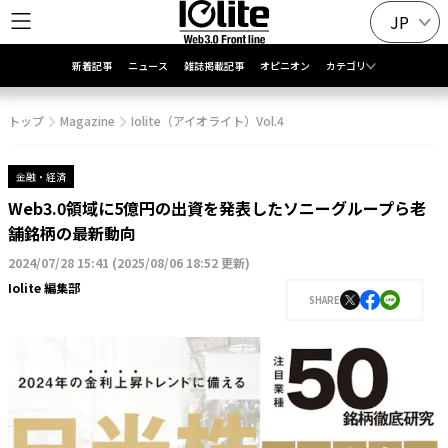
JP
新着記事
ニュース
雑誌掲載記事
オピニオン
カテゴリ
トップ
Magazine
Iolite（アイオライト）Vol.4
金融・経済
Web3.0領域に5億円の出資を発表したソニーグループら老
舗銘柄の最新動向
2024/07/28 15:41
(
2025/08/06 18:52 更新
)
Iolite 編集部
SHARE