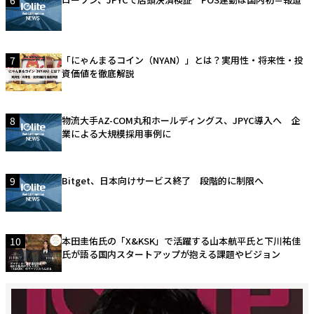
6
7
「にゃんまるコイン（NYAN）」とは？実用性・将来性・投
資価値を徹底解説
8
物流大手AZ-COM丸和ホールディングス、JPYC導入へ 企
業による大規模採用事例に
9
Bitget、日本向けサービス終了 段階的に制限へ
10
本田圭佑氏の「X&KSK」で活躍する山本航平氏と下川祐佳
氏が語る国内スタートアップが抱える課題やビジョン